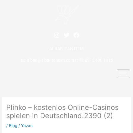
İçeriğe
atla
I
T
F
n
w
a
s
i
c
ALBAN TANITIM
t
t
e
a
t
b
alban@albantanitim.com.tr
0312 430 1315
g
e
o
r
r
o
a
k
m
Plinko – kostenlos Online-Casinos
spielen in Deutschland.2390 (2)
/
Blog
/ Yazan