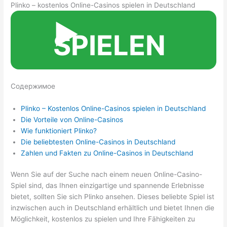
Plinko – kostenlos Online-Casinos spielen in Deutschland
▶️
SPIELEN
Содержимое
Plinko – Kostenlos Online-Casinos spielen in Deutschland
Die Vorteile von Online-Casinos
Wie funktioniert Plinko?
Die beliebtesten Online-Casinos in Deutschland
Zahlen und Fakten zu Online-Casinos in Deutschland
Wenn Sie auf der Suche nach einem neuen Online-Casino-
Spiel sind, das Ihnen einzigartige und spannende Erlebnisse
bietet, sollten Sie sich Plinko ansehen. Dieses beliebte Spiel ist
inzwischen auch in Deutschland erhältlich und bietet Ihnen die
Möglichkeit, kostenlos zu spielen und Ihre Fähigkeiten zu