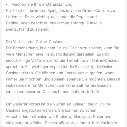
Machen Sie Ihre erste Einzahlung.
Plinko ist ein beliebtes Spiel, das in vielen Online-Casinos zu
finden ist. Es ist wichtig, dass man die Regeln und
Bedingungen beachtet, bevor man anfängt, Plinko in
Deutschland zu spielen.
Die Vorteile von Online-Casinos
Die Entscheidung, in einem Online-Casino zu spielen, kann für
viele Menschen eine Herausforderung darstellen. Es gibt
jedoch einige Vorteile, die für die Teilnahme an Online-Casinos
sprechen. Ein wichtiger Aspekt ist die Flexibilität, die Online-
Casinos bieten. Sie können von überall aus zugreifen, wann
immer Sie möchten, und spielen, solange Sie möchten. Dies ist
insbesondere für Menschen, die keine Zeit für ein Besuch
eines landbasierten Casinos haben, sehr vorteilhaft.
Ein weiterer Vorteil ist die Vielfalt an Spielen, die in Online-
Casinos angeboten werden. Sie können zwischen
verschiedenen Spielen wie Roulette, Blackjack, Poker und
vielem mehr wählen. Dies ermöglicht es Ihnen, Ihre Vorlieben