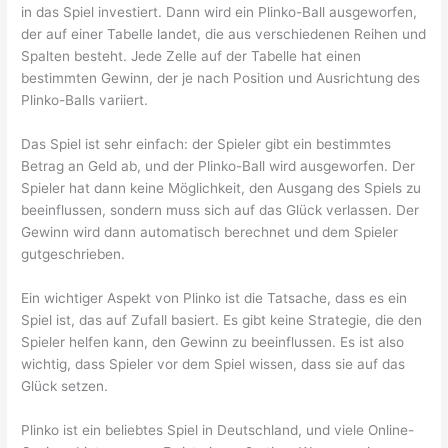
in das Spiel investiert. Dann wird ein Plinko-Ball ausgeworfen,
der auf einer Tabelle landet, die aus verschiedenen Reihen und
Spalten besteht. Jede Zelle auf der Tabelle hat einen
bestimmten Gewinn, der je nach Position und Ausrichtung des
Plinko-Balls variiert.
Das Spiel ist sehr einfach: der Spieler gibt ein bestimmtes
Betrag an Geld ab, und der Plinko-Ball wird ausgeworfen. Der
Spieler hat dann keine Möglichkeit, den Ausgang des Spiels zu
beeinflussen, sondern muss sich auf das Glück verlassen. Der
Gewinn wird dann automatisch berechnet und dem Spieler
gutgeschrieben.
Ein wichtiger Aspekt von Plinko ist die Tatsache, dass es ein
Spiel ist, das auf Zufall basiert. Es gibt keine Strategie, die den
Spieler helfen kann, den Gewinn zu beeinflussen. Es ist also
wichtig, dass Spieler vor dem Spiel wissen, dass sie auf das
Glück setzen.
Plinko ist ein beliebtes Spiel in Deutschland, und viele Online-