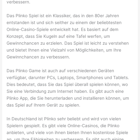
verbessern.
Das Plinko Spiel ist ein Klassiker, das in den 80er Jahren
entstanden ist und sich seither zu einem der beliebtesten
Online-Casino-Spiele entwickelt hat. Es basiert auf dem
Konzept, dass Sie Kugeln auf eine Tafel werfen, um
Gewinnchancen zu erzielen. Das Spiel ist leicht zu verstehen
und bietet Ihnen eine Vielzahl von Möglichkeiten, um Ihre
Gewinnchancen zu verbessern.
Das Plinko Game ist auch auf verschiedenen Geräten
verfügbar, darunter PCs, Laptops, Smartphones und Tablets.
Dies bedeutet, dass Sie das Spiel überall spielen können, wo
Sie eine Verbindung zum Internet haben. Es gibt auch eine
Plinko App, die Sie herunterladen und installieren können, um
das Spiel auf Ihrem Gerät zu spielen.
In Deutschland ist Plinko sehr beliebt und wird von vielen
Spielern gespielt. Es gibt viele Online-Casinos, die Plinko
anbieten, und viele von ihnen bieten Ihnen kostenlose Spiele
an, um Ihre Fähigkeiten zu verbessern. Es gibt auch einige