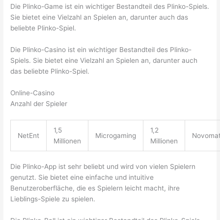
Die Plinko-Game ist ein wichtiger Bestandteil des Plinko-Spiels.
Sie bietet eine Vielzahl an Spielen an, darunter auch das
beliebte Plinko-Spiel.
Die Plinko-Casino ist ein wichtiger Bestandteil des Plinko-
Spiels. Sie bietet eine Vielzahl an Spielen an, darunter auch
das beliebte Plinko-Spiel.
Online-Casino
Anzahl der Spieler
1,5
1,2
NetEnt
Microgaming
Novomat
Millionen
Millionen
Die Plinko-App ist sehr beliebt und wird von vielen Spielern
genutzt. Sie bietet eine einfache und intuitive
Benutzeroberfläche, die es Spielern leicht macht, ihre
Lieblings-Spiele zu spielen.