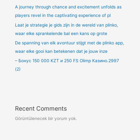
A journey through chance and excitement unfolds as
players revel in the captivating experience of pl
Laat je strategie je gids zijn in de wereld van plinko,
waar elke sprankelende bal een kans op grote
De spanning van elk avontuur stijgt met de plinko app,
waar elke gooi kan betekenen dat je jouw inze
– Бонус 150 000 KZT и 250 FS Olimp Казино.2997
(2)
Recent Comments
Görüntülenecek bir yorum yok.