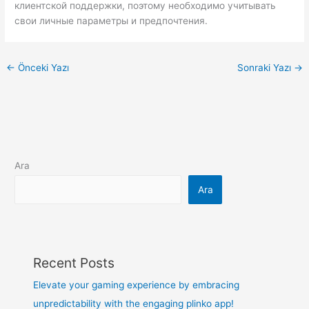
клиентской поддержки, поэтому необходимо учитывать
свои личные параметры и предпочтения.
←
Önceki Yazı
Sonraki Yazı
→
Ara
Ara
Recent Posts
Elevate your gaming experience by embracing
unpredictability with the engaging plinko app!