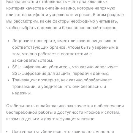
Безопасность и стабильность – это два ключевых
критерия качества онлайн-казино, которые напрямую
влияют на комфорт и успешность игроков. В этом разделе
мы рассмотрим, какие факторы необходимо учитывать,
чтобы выбрать надежное и безопасное онлайн-казино.
Лицензия: проверьте, имеет ли казино лицензию от
соответствующих органов, чтобы быть уверенным в
том, что оно работает в соответствии с
законодательством.
SSL-шифрование: убедитесь, что казино использует
SSL-шифрование для защиты передачи данных.
Транзакции: проверьте, как казино обрабатывает
транзакции, и убедитесь, что они безопасны и
надежны.
Стабильность онлайн-казино заключается в обеспечении
бесперебойной работы и доступности игроков к слотам,
играм на деньги и другим функциям казино.
Доступность: убедитесь, что казино доступно для