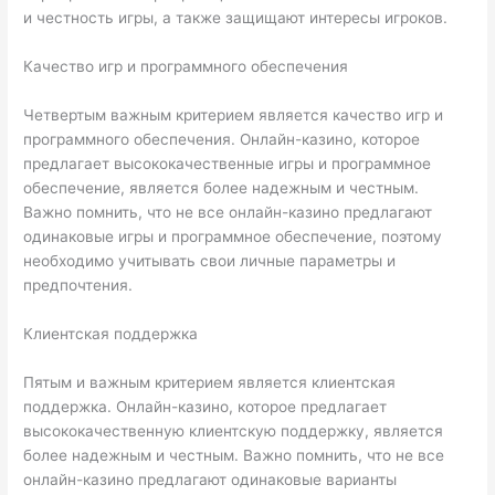
и честность игры, а также защищают интересы игроков.
Качество игр и программного обеспечения
Четвертым важным критерием является качество игр и
программного обеспечения. Онлайн-казино, которое
предлагает высококачественные игры и программное
обеспечение, является более надежным и честным.
Важно помнить, что не все онлайн-казино предлагают
одинаковые игры и программное обеспечение, поэтому
необходимо учитывать свои личные параметры и
предпочтения.
Клиентская поддержка
Пятым и важным критерием является клиентская
поддержка. Онлайн-казино, которое предлагает
высококачественную клиентскую поддержку, является
более надежным и честным. Важно помнить, что не все
онлайн-казино предлагают одинаковые варианты