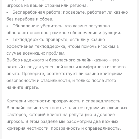
игроков из вашей страны или региона.
Бесперебойная работа: проверьте, работает ли казино
без перебоев и сбоев.
Обновления: убедитесь, что казино регулярно
обновляет свои программное обеспечение и функции.
Техподдержка: проверьте, есть ли у казино
эффективная техподдержка, чтобы помочь игрокам в
случае возникших проблем.
Выбор надежного и безопасного онлайн-казино – это
важный шаг для успешной игры и комфортного игрового
опыта. Проверьте, соответствует ли казино критериям
безопасности и стабильности, и только после этого
начните играть.
Критерии честности: прозрачность и справедливость
В онлайн казино честность является одним из ключевых
факторов, который влияет на репутацию и доверие
игроков. В этом разделе мы рассмотрим два важных
критерия честности: прозрачность и справедливость.