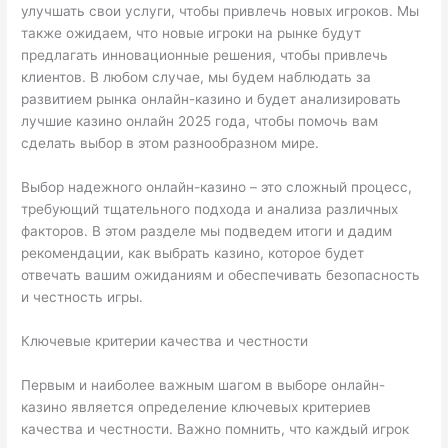
улучшать свои услуги, чтобы привлечь новых игроков. Мы
также ожидаем, что новые игроки на рынке будут
предлагать инновационные решения, чтобы привлечь
клиентов. В любом случае, мы будем наблюдать за
развитием рынка онлайн-казино и будет анализировать
лучшие казино онлайн 2025 года, чтобы помочь вам
сделать выбор в этом разнообразном мире.
Выбор надежного онлайн-казино – это сложный процесс,
требующий тщательного подхода и анализа различных
факторов. В этом разделе мы подведем итоги и дадим
рекомендации, как выбрать казино, которое будет
отвечать вашим ожиданиям и обеспечивать безопасность
и честность игры.
Ключевые критерии качества и честности
Первым и наиболее важным шагом в выборе онлайн-
казино является определение ключевых критериев
качества и честности. Важно помнить, что каждый игрок