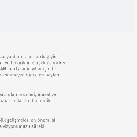
izasyonlarını, her türlü giyim
i ve tedarikini gerçekleştirirken
BAN
markasının yıllar içinde
ze sinmeyen bir işi en baştan
acı olan ürünleri, ulusal ve
parak tedarik edip pratik
jik gelişmeleri en önemlisi
ve vizyonumuzu sürekli