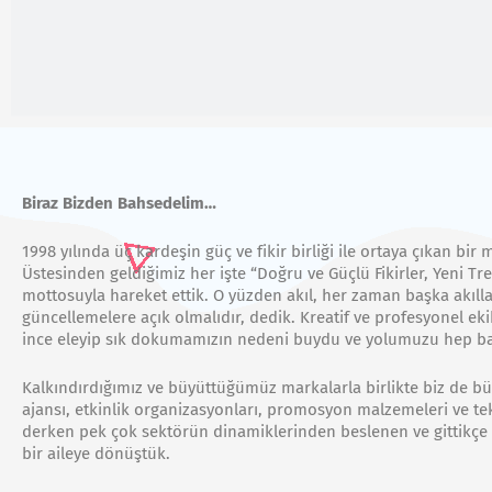
Biraz Bizden Bahsedelim…
1998 yılında üç kardeşin güç ve fikir birliği ile ortaya çıkan bir
Üstesinden geldiğimiz her işte “Doğru ve Güçlü Fikirler, Yeni Tre
mottosuyla hareket ettik. O yüzden akıl, her zaman başka akılla
güncellemelere açık olmalıdır, dedik. Kreatif ve profesyonel ek
ince eleyip sık dokumamızın nedeni buydu ve yolumuzu hep baş
Kalkındırdığımız ve büyüttüğümüz markalarla birlikte biz de b
ajansı, etkinlik organizasyonları, promosyon malzemeleri ve tek
derken pek çok sektörün dinamiklerinden beslenen ve gittikçe
bir aileye dönüştük.