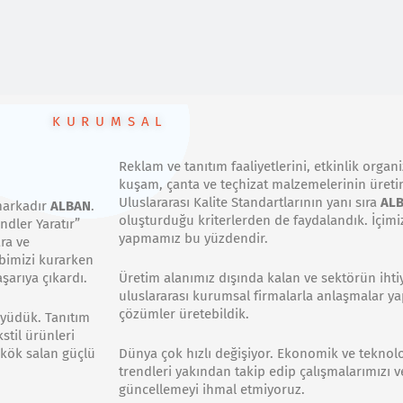
KURUMSAL
Reklam ve tanıtım faaliyetlerini, etkinlik organ
kuşam, çanta ve teçhizat malzemelerinin üretim
Uluslararası Kalite Standartlarının yanı sıra
AL
 markadır
ALBAN
.
oluşturduğu kriterlerden de faydalandık. İçimi
ndler Yaratır”
yapmamız bu yüzdendir.
ra ve
ibimizi kurarken
arıya çıkardı.
Üretim alanımız dışında kalan ve sektörün ihtiy
uluslararası kurumsal firmalarla anlaşmalar ya
çözümler üretebildik.
üyüdük. Tanıtım
stil ürünleri
 kök salan güçlü
Dünya çok hızlı değişiyor. Ekonomik ve teknolo
trendleri yakından takip edip çalışmalarımızı 
güncellemeyi ihmal etmiyoruz.