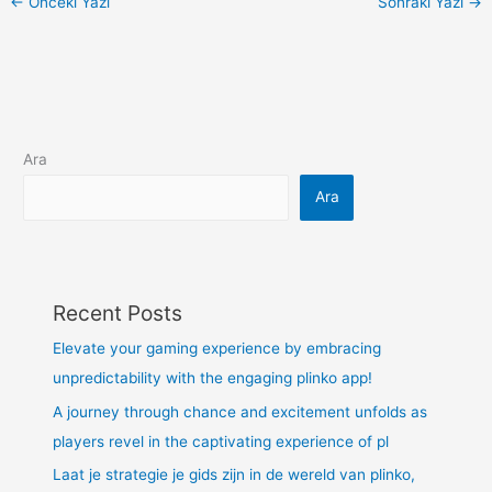
←
Önceki Yazı
Sonraki Yazı
→
Ara
Ara
Recent Posts
Elevate your gaming experience by embracing
unpredictability with the engaging plinko app!
A journey through chance and excitement unfolds as
players revel in the captivating experience of pl
Laat je strategie je gids zijn in de wereld van plinko,