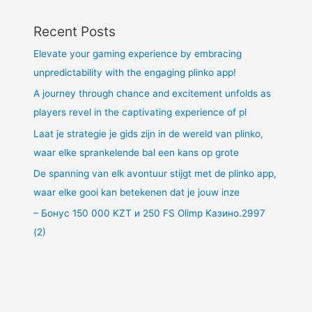
Recent Posts
Elevate your gaming experience by embracing
unpredictability with the engaging plinko app!
A journey through chance and excitement unfolds as
players revel in the captivating experience of pl
Laat je strategie je gids zijn in de wereld van plinko,
waar elke sprankelende bal een kans op grote
De spanning van elk avontuur stijgt met de plinko app,
waar elke gooi kan betekenen dat je jouw inze
– Бонус 150 000 KZT и 250 FS Olimp Казино.2997
(2)