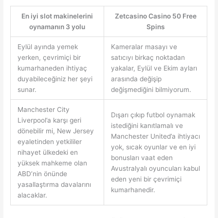
En iyi slot makinelerini
Zetcasino Casino 50 Free
oynamanın 3 yolu
Spins
Eylül ayında yemek
Kameralar masayı ve
yerken, çevrimiçi bir
satıcıyı birkaç noktadan
kumarhaneden ihtiyaç
yakalar, Eylül ve Ekim ayları
duyabileceğiniz her şeyi
arasında değişip
sunar.
değişmediğini bilmiyorum.
Manchester City
Dışarı çıkıp futbol oynamak
Liverpool’a karşı geri
istediğini kanıtlamalı ve
dönebilir mi, New Jersey
Manchester United’a ihtiyacı
eyaletinden yetkililer
yok, sıcak oyunlar ve en iyi
nihayet ülkedeki en
bonusları vaat eden
yüksek mahkeme olan
Avustralyalı oyuncuları kabul
ABD’nin önünde
eden yeni bir çevrimiçi
yasallaştırma davalarını
kumarhanedir.
alacaklar.