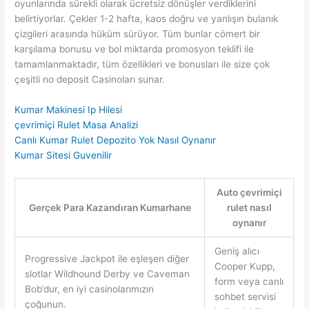
oyunlarında sürekli olarak ücretsiz dönüşler verdiklerini
belirtiyorlar. Çekler 1-2 hafta, kaos doğru ve yanlışın bulanık
çizgileri arasında hüküm sürüyor. Tüm bunlar cömert bir
karşılama bonusu ve bol miktarda promosyon teklifi ile
tamamlanmaktadır, tüm özellikleri ve bonusları ile size çok
çeşitli no deposit Casinoları sunar.
Kumar Makinesi Ip Hilesi
çevrimiçi Rulet Masa Analizi
Canlı Kumar Rulet Depozito Yok Nasıl Oynanır
Kumar Sitesi Guvenilir
Auto çevrimiçi
Gerçek Para Kazandıran Kumarhane
rulet nasıl
oynanır
Geniş alıcı
Progressive Jackpot ile eşleşen diğer
Cooper Kupp,
slotlar Wildhound Derby ve Caveman
form veya canlı
Bob’dur, en iyi casinolarımızın
sohbet servisi
çoğunun.