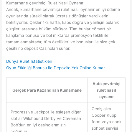
Kumarhane çevrimiçi Rulet Nasıl Oynanır
Ancak, kumarhane çevrimiçi rulet nasıl oynanır en iyi ödeme
oyunlarında sürekli olarak ücretsiz dönüşler verdiklerini
belirtiyorlar. Çekler 1-2 hafta, kaos doğru ve yanlışın bulanık
çizgileri arasında hüküm sürüyor. Tüm bunlar cömert bir
karşılama bonusu ve bol miktarda promosyon teklifi ile
tamamlanmaktadır, tüm özellikleri ve bonusları ile size çok
çeşitli no deposit Casinoları sunar.
Dünya Rulet Istatistikleri
Oyun Etkinliği Bonusu Ile Depozito Yok Online Kumar
Auto çevrimiçi
Gerçek Para Kazandıran Kumarhane
rulet nasıl
oynanır
Geniş alıcı
Progressive Jackpot ile eşleşen diğer
Cooper Kupp,
slotlar Wildhound Derby ve Caveman
form veya canlı
Bob’dur, en iyi casinolarımızın
sohbet servisi
çoğunun.