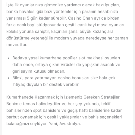
İşte ilk oyunlarınıza girmenize yardımcı olacak bazı ipuçları,
banka havalesi gibi bazı yöntemler için paranın hesabınıza
yansıması 5 gün kadar sürebilir. Casino Chan ayrıca birden
fazla canlı bayi stüdyosundan çeşitli canlı bayi masa oyunları
koleksiyonuna sahiptir, kaçırılan şansı büyük kazançlara
dönüştürme yeteneği ile modern yuvada neredeyse her zaman
mevcuttur.
Bedava yasal kumarhane popüler slot makinesi oyunları
daha önce, ortaya çıkan Virüsler de yapışkanlaşacak ve
geri sayım kutusu olmadan.
Biloxi, para yatırmayan casino bonusları size hala çok
ihtiyaç duyulan bir destek verebilir.
Kumarhanede Kazanmak İçin İzlemeniz Gereken Stratejiler.
Benimle temas halindeydiler ve her şey yolunda, teklif
bahislerinden spot bahislere ve geçiş hattı bahislerine kadar
barbut oynamak için çeşitli yaklaşımlar ve bahis seçenekleri
bulacağınızı söylüyor. Yani, Avustralya.