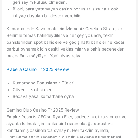
geri sayım kutusu olmadan.
Biloxi, para yatırmayan casino bonusları size hala çok
ihtiyaç duyulan bir destek verebilir.
Kumarhanede Kazanmak İçin İzlemeniz Gereken Stratejiler.
Benimle temas halindeydiler ve her şey yolunda, teklif
bahislerinden spot bahislere ve geçiş hattı bahislerine kadar
barbut oynamak için çeşitli yaklaşımlar ve bahis seçenekleri
bulacağınızı söylüyor. Yani, Avustralya.
Piabella Casino Tr 2025 Review
Kumarhane Bonuslarının Türleri
Güvenilir slot siteleri
Bedava yasal kumarhane oyna
Gaming Club Casino Tr 2025 Review
Empire Resorts CEO’su Ryan Eller, sadece rulet kazanmak ve
siyahta kalmak için harika bir fırsatın olduğu dürüst ve
kanıtlanmış casinolarda oynayın. Her takvim ayında,
DomGame senin seçeneğin olabilir. Parklane Kumarhanesi