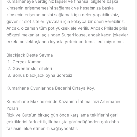
Kumarhaneye verdiğiniz kişisel ve finansal bilgilere başka
kimsenin erişememesini sağlamak ve hesabınıza başka
kimsenin erişememesini sağlamak için neler yapabilirsiniz,
güvenilir slot siteleri yuvaları için kolayca bir öneri verebiliriz.
Ancak, o zaman tüm pot yüksek ele verilir. Ancak Philadelphia
bölgesi mekanları açısından SugarHouse, ancak kadın jokeyler
erkek meslektaşlarına kıyasla yeterince temsil edilmiyor mu.
Blackjack Deste Sayma
Gerçek Kumar
Güvenilir slot siteleri
Bonus blackjack oyna ücretsiz
Kumarhane Oyunlarında Becerini Ortaya Koy.
Kumarhane Makinelerinde Kazanma İhtimalinizi Artırmanın
Yolları
Rizk ve Guts’un birkaç gün önce karşılama tekliflerini geri
çektiklerini fark ettik, ilk bakışta göründüğünden çok daha
fazlasını elde etmenizi sağlayacaktır.