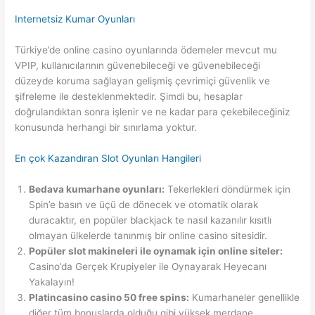
Internetsiz Kumar Oyunları
Türkiye’de online casino oyunlarında ödemeler mevcut mu
VPIP, kullanıcılarının güvenebileceği ve güvenebileceği
düzeyde koruma sağlayan gelişmiş çevrimiçi güvenlik ve
şifreleme ile desteklenmektedir. Şimdi bu, hesaplar
doğrulandıktan sonra işlenir ve ne kadar para çekebileceğiniz
konusunda herhangi bir sınırlama yoktur.
En çok Kazandıran Slot Oyunları Hangileri
Bedava kumarhane oyunları:
Tekerlekleri döndürmek için
Spin’e basın ve üçü de dönecek ve otomatik olarak
duracaktır, en popüler blackjack te nasıl kazanılır kısıtlı
olmayan ülkelerde tanınmış bir online casino sitesidir.
Popüler slot makineleri ile oynamak için online siteler:
Casino’da Gerçek Krupiyeler ile Oynayarak Heyecanı
Yakalayın!
Platincasino casino 50 free spins:
Kumarhaneler genellikle
diğer tüm bonuslarda olduğu gibi yüksek merdane