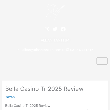
İçeriğe
atla
I
T
F
n
w
a
s
i
c
ALBAN TANITIM
t
t
e
a
t
b
alban@albantanitim.com.tr
0312 430 1315
g
e
o
r
r
o
a
k
m
Bella Casino Tr 2025 Review
Yazan
Bella Casino Tr 2025 Review