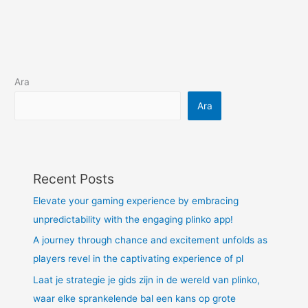
Ara
Ara
Recent Posts
Elevate your gaming experience by embracing
unpredictability with the engaging plinko app!
A journey through chance and excitement unfolds as
players revel in the captivating experience of pl
Laat je strategie je gids zijn in de wereld van plinko,
waar elke sprankelende bal een kans op grote