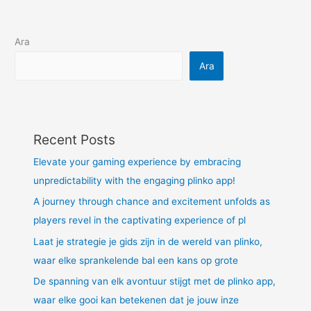
Ara
Ara
Recent Posts
Elevate your gaming experience by embracing
unpredictability with the engaging plinko app!
A journey through chance and excitement unfolds as
players revel in the captivating experience of pl
Laat je strategie je gids zijn in de wereld van plinko,
waar elke sprankelende bal een kans op grote
De spanning van elk avontuur stijgt met de plinko app,
waar elke gooi kan betekenen dat je jouw inze