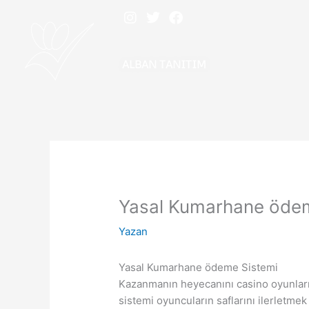
İçeriğe
atla
I
T
F
n
w
a
s
i
c
ALBAN TANITIM
t
t
e
a
t
b
g
e
o
r
r
o
a
k
m
Yasal Kumarhane ödem
Yazan
Yasal Kumarhane ödeme Sistemi
Kazanmanın heyecanını casino oyunlar
sistemi oyuncuların saflarını ilerletme