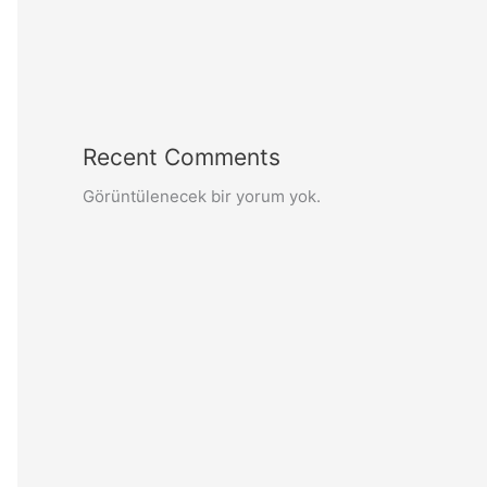
Recent Comments
Görüntülenecek bir yorum yok.