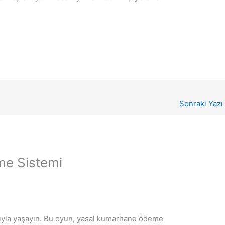
Sonraki Yazı
e Sistemi
ıyla yaşayın. Bu oyun, yasal kumarhane ödeme