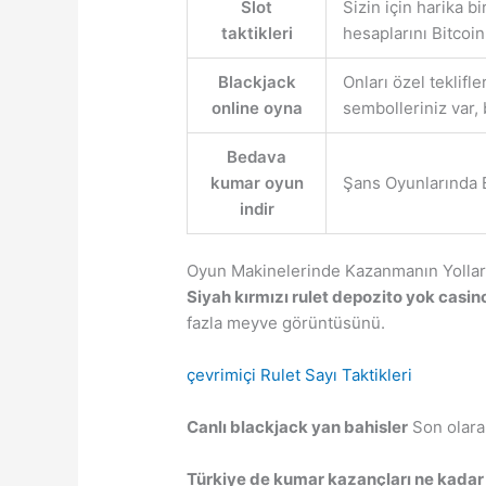
Slot
Sizin için harika b
taktikleri
hesaplarını Bitcoi
Blackjack
Onları özel teklif
online oyna
sembolleriniz var, 
Bedava
kumar oyun
Şans Oyunlarında Ba
indir
Oyun Makinelerinde Kazanmanın Yollar
Siyah kırmızı rulet depozito yok casino
fazla meyve görüntüsünü.
çevrimiçi Rulet Sayı Taktikleri
Canlı blackjack yan bahisler
Son olarak
Türkiye de kumar kazançları ne kadar v