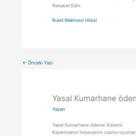
Rekabet Edin.
Rulet Makinesi Hilesi
←
Önceki Yazı
Yasal Kumarhane ödem
Yazan
Yasal Kumarhane ödeme Sistemi
Kazanmanın heyecanını casino oyunlar