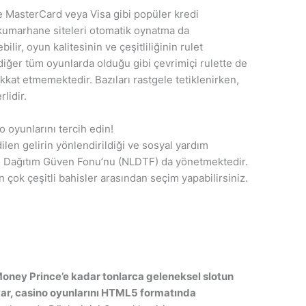
 MasterCard veya Visa gibi popüler kredi
al kumarhane siteleri otomatik oynatma da
bilir, oyun kalitesinin ve çeşitliliğinin rulet
diğer tüm oyunlarda olduğu gibi çevrimiçi rulette de
kkat etmemektedir. Bazıları rastgele tetiklenirken,
lidir.
 oyunlarını tercih edin!
dilen gelirin yönlendirildiği ve sosyal yardım
yango Dağıtım Güven Fonu’nu (NLDTF) da yönetmektedir.
 çok çeşitli bahisler arasından seçim yapabilirsiniz.
ney Prince’e kadar tonlarca geleneksel slotun
 var, casino oyunlarını HTML5 formatında