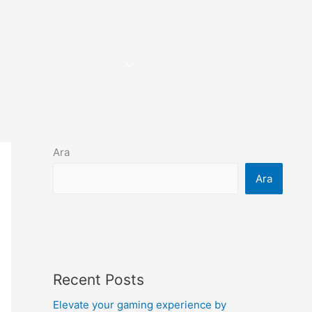
MSAL
HİZMETLERİMİZ
REFERANSLAR
İLETİŞİM
Ara
Ara
Recent Posts
Elevate your gaming experience by