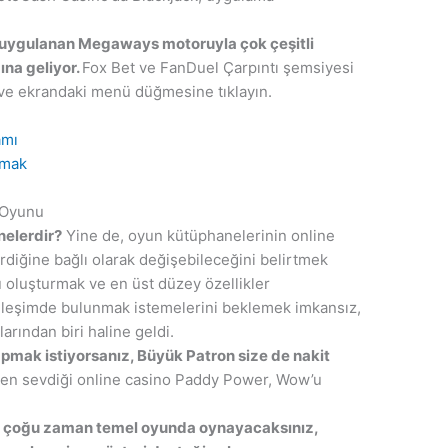
n uygulanan Megaways motoruyla çok çeşitli
ına geliyor.
Fox Bet ve FanDuel Çarpıntı şemsiyesi
 ve ekrandaki menü düğmesine tıklayın.
amı
amak
 Oyunu
nelerdir?
Yine de, oyun kütüphanelerinin online
rdiğine bağlı olarak değişebileceğini belirtmek
nu oluşturmak ve en üst düzey özellikler
ileşimde bulunmak istemelerini beklemek imkansız,
arından biri haline geldi.
apmak istiyorsanız, Büyük Patron size de nakit
n en sevdiği online casino Paddy Power, Wow’u
ramı çoğu zaman temel oyunda oynayacaksınız,