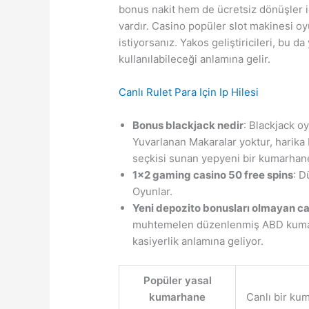
bonus nakit hem de ücretsiz dönüşler 
vardır. Casino popüler slot makinesi oy
istiyorsanız. Yakos geliştiricileri, bu 
kullanılabileceği anlamına gelir.
Canlı Rulet Para Için Ip Hilesi
Bonus blackjack nedir
: Blackjack o
Yuvarlanan Makaralar yoktur, harika 
seçkisi sunan yepyeni bir kumarhane
1×2 gaming casino 50 free spins
: D
Oyunlar.
Yeni depozito bonusları olmayan c
muhtemelen düzenlenmiş ABD kumar 
kasiyerlik anlamına geliyor.
Popüler yasal
kumarhane
Canlı bir ku