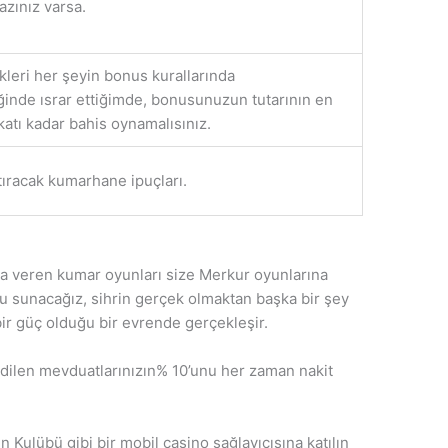
zınız varsa.
kleri her şeyin bonus kurallarında
ğinde ısrar ettiğimde, bonusunuzun tutarının en
katı kadar bahis oynamalısınız.
tıracak kumarhane ipuçları.
a veren kumar oyunları size Merkur oyunlarına
u sunacağız, sihrin gerçek olmaktan başka bir şey
ir güç olduğu bir evrende gerçekleşir.
ilen mevduatlarınızın% 10’unu her zaman nakit
Kulübü gibi bir mobil casino sağlayıcısına katılın