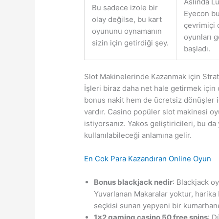
Aslında L
Bu sadece izole bir
Eyecon bu
olay değilse, bu kart
çevrimiçi 
oyununu oynamanın
oyunları g
sizin için getirdiği şey.
başladı.
Slot Makinelerinde Kazanmak için Strat
İşleri biraz daha net hale getirmek içi
bonus nakit hem de ücretsiz dönüşler 
vardır. Casino popüler slot makinesi oy
istiyorsanız. Yakos geliştiricileri, bu 
kullanılabileceği anlamına gelir.
En Cok Para Kazandıran Online Oyun
Bonus blackjack nedir
: Blackjack o
Yuvarlanan Makaralar yoktur, harika 
seçkisi sunan yepyeni bir kumarhane
1×2 gaming casino 50 free spins
: D