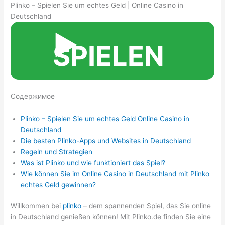
Plinko – Spielen Sie um echtes Geld | Online Casino in
Deutschland
▶️
SPIELEN
Содержимое
Plinko – Spielen Sie um echtes Geld Online Casino in
Deutschland
Die besten Plinko-Apps und Websites in Deutschland
Regeln und Strategien
Was ist Plinko und wie funktioniert das Spiel?
Wie können Sie im Online Casino in Deutschland mit Plinko
echtes Geld gewinnen?
Willkommen bei
plinko
– dem spannenden Spiel, das Sie online
in Deutschland genießen können! Mit Plinko.de finden Sie eine