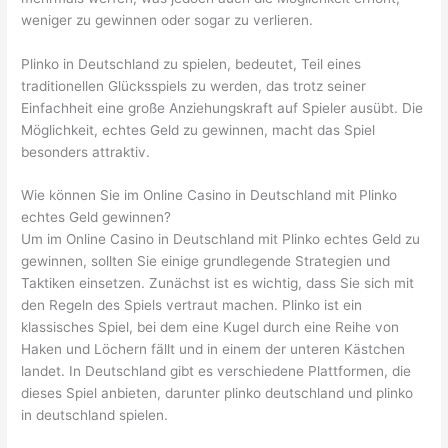
weniger zu gewinnen oder sogar zu verlieren.
Plinko in Deutschland zu spielen, bedeutet, Teil eines
traditionellen Glücksspiels zu werden, das trotz seiner
Einfachheit eine große Anziehungskraft auf Spieler ausübt. Die
Möglichkeit, echtes Geld zu gewinnen, macht das Spiel
besonders attraktiv.
Wie können Sie im Online Casino in Deutschland mit Plinko
echtes Geld gewinnen?
Um im Online Casino in Deutschland mit Plinko echtes Geld zu
gewinnen, sollten Sie einige grundlegende Strategien und
Taktiken einsetzen. Zunächst ist es wichtig, dass Sie sich mit
den Regeln des Spiels vertraut machen. Plinko ist ein
klassisches Spiel, bei dem eine Kugel durch eine Reihe von
Haken und Löchern fällt und in einem der unteren Kästchen
landet. In Deutschland gibt es verschiedene Plattformen, die
dieses Spiel anbieten, darunter plinko deutschland und plinko
in deutschland spielen.