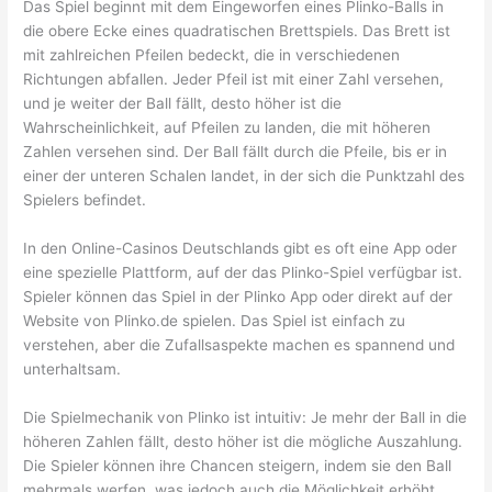
Das Spiel beginnt mit dem Eingeworfen eines Plinko-Balls in
die obere Ecke eines quadratischen Brettspiels. Das Brett ist
mit zahlreichen Pfeilen bedeckt, die in verschiedenen
Richtungen abfallen. Jeder Pfeil ist mit einer Zahl versehen,
und je weiter der Ball fällt, desto höher ist die
Wahrscheinlichkeit, auf Pfeilen zu landen, die mit höheren
Zahlen versehen sind. Der Ball fällt durch die Pfeile, bis er in
einer der unteren Schalen landet, in der sich die Punktzahl des
Spielers befindet.
In den Online-Casinos Deutschlands gibt es oft eine App oder
eine spezielle Plattform, auf der das Plinko-Spiel verfügbar ist.
Spieler können das Spiel in der Plinko App oder direkt auf der
Website von Plinko.de spielen. Das Spiel ist einfach zu
verstehen, aber die Zufallsaspekte machen es spannend und
unterhaltsam.
Die Spielmechanik von Plinko ist intuitiv: Je mehr der Ball in die
höheren Zahlen fällt, desto höher ist die mögliche Auszahlung.
Die Spieler können ihre Chancen steigern, indem sie den Ball
mehrmals werfen, was jedoch auch die Möglichkeit erhöht,