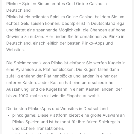
Plinko – Spielen Sie um echtes Geld Online Casino in
Deutschland
Plinko ist ein beliebtes Spiel im Online Casino, bei dem Sie um
echtes Geld spielen können. Das Spiel ist in Deutschland legal
und bietet eine spannende Möglichkeit, die Chancen auf hohe
Gewinne zu nutzen. Hier finden Sie Informationen zu Plinko in
Deutschland, einschließlich der besten Plinko-Apps und
Websites.
Die Spielmechanik von Plinko ist einfach: Sie werfen Kugeln in
eine Pyramide aus Platinenblöcken. Die Kugeln fallen dann
zufällig entlang der Platinenblöcke und landen in einer der
unteren Kästen. Jeder Kasten hat eine unterschiedliche
Auszahlung, und die Kugel kann in einem Kasten landen, der
bis zu 1000-mal so viel wie die Eingabe auszahlt.
Die besten Plinko-Apps und Websites in Deutschland
plinko.game: Diese Plattform bietet eine große Auswahl an
Plinko-Spielen und ist bekannt für ihre fairen Spielregeln
und sichere Transaktionen.