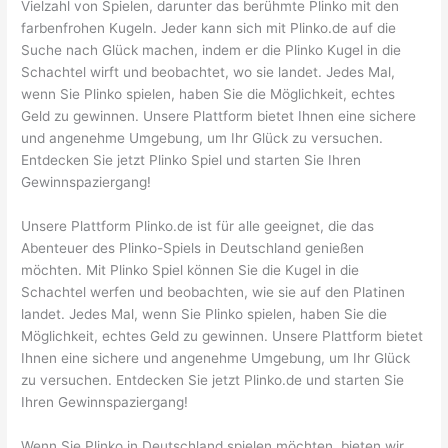
Vielzahl von Spielen, darunter das berühmte Plinko mit den
farbenfrohen Kugeln. Jeder kann sich mit Plinko.de auf die
Suche nach Glück machen, indem er die Plinko Kugel in die
Schachtel wirft und beobachtet, wo sie landet. Jedes Mal,
wenn Sie Plinko spielen, haben Sie die Möglichkeit, echtes
Geld zu gewinnen. Unsere Plattform bietet Ihnen eine sichere
und angenehme Umgebung, um Ihr Glück zu versuchen.
Entdecken Sie jetzt Plinko Spiel und starten Sie Ihren
Gewinnspaziergang!
Unsere Plattform Plinko.de ist für alle geeignet, die das
Abenteuer des Plinko-Spiels in Deutschland genießen
möchten. Mit Plinko Spiel können Sie die Kugel in die
Schachtel werfen und beobachten, wie sie auf den Platinen
landet. Jedes Mal, wenn Sie Plinko spielen, haben Sie die
Möglichkeit, echtes Geld zu gewinnen. Unsere Plattform bietet
Ihnen eine sichere und angenehme Umgebung, um Ihr Glück
zu versuchen. Entdecken Sie jetzt Plinko.de und starten Sie
Ihren Gewinnspaziergang!
Wenn Sie Plinko in Deutschland spielen möchten, bieten wir