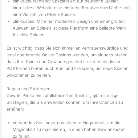
plinko.deutschland: Spezialisiert auf deutsche Spieler,
bietet diese Website eine einfache Benutzeroberfläche und
eine Vielzahl von Plinko-Spielen.
plinko.spiel: Mit einer modernen Design und einer großen
Auswahl an Spielen ist diese Plattform eine beliebte Wahl
für viele Spieler.
Es ist wichtig, dass Sie sich immer an vertrauenswürdige und
legal operierende Online Casinos wenden, um sicherzustellen,
dass Ihre Spiele und Gewinne geschützt sind. Viele dieser
Plattformen bieten auch Boni und Freispiele, um neue Spieler
willkommen zu heißen.
Regeln und Strategien
Obwohl Plinko ein zufallsbasiertes Spiel ist, gibt es einige
Strategien, die Sie anwenden können, um Ihre Chancen zu
erhöhen:
Verwenden Sie immer das höchste Eingabebet, um die
Möglichkeit zu maximieren, in einen hohen Gewinnkasten
zu fallen.