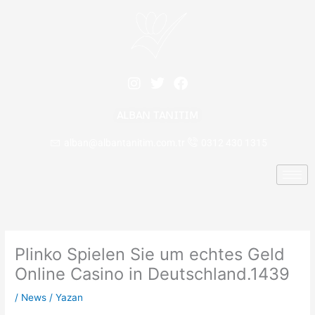
İçeriğe
atla
I
T
F
n
w
a
s
i
c
ALBAN TANITIM
t
t
e
a
t
b
alban@albantanitim.com.tr
0312 430 1315
g
e
o
r
r
o
a
k
m
Plinko Spielen Sie um echtes Geld
Online Casino in Deutschland.1439
/
News
/ Yazan