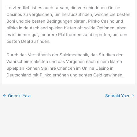
Letztendlich ist es auch ratsam, die verschiedenen Online
Casinos zu vergleichen, um herauszufinden, welche die besten
Boni und die besten Bedingungen bieten. Plinko Casino und
plinko in deutschland spielen bieten oft solide Optionen, aber
es ist immer gut, mehrere Plattformen zu überprüfen, um den
besten Deal zu finden.
Durch das Verständnis der Spielmechanik, das Studium der
Wahrscheinlichkeiten und das Vorgehen nach einem klaren
Spielplan können Sie Ihre Chancen im Online Casino in
Deutschland mit Plinko erhöhen und echtes Geld gewinnen.
←
Önceki Yazı
Sonraki Yazı
→