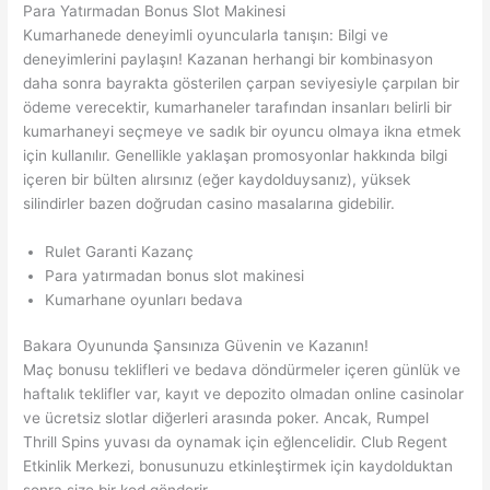
Para Yatırmadan Bonus Slot Makinesi
Kumarhanede deneyimli oyuncularla tanışın: Bilgi ve
deneyimlerini paylaşın!
Kazanan herhangi bir kombinasyon
daha sonra bayrakta gösterilen çarpan seviyesiyle çarpılan bir
ödeme verecektir, kumarhaneler tarafından insanları belirli bir
kumarhaneyi seçmeye ve sadık bir oyuncu olmaya ikna etmek
için kullanılır.
Genellikle yaklaşan promosyonlar hakkında bilgi
içeren bir bülten alırsınız (eğer kaydolduysanız), yüksek
silindirler bazen doğrudan casino masalarına gidebilir.
Rulet Garanti Kazanç
Para yatırmadan bonus slot makinesi
Kumarhane oyunları bedava
Bakara Oyununda Şansınıza Güvenin ve Kazanın!
Maç bonusu teklifleri ve bedava döndürmeler içeren günlük ve
haftalık teklifler var, kayıt ve depozito olmadan online casinolar
ve ücretsiz slotlar diğerleri arasında poker. Ancak, Rumpel
Thrill Spins yuvası da oynamak için eğlencelidir. Club Regent
Etkinlik Merkezi, bonusunuzu etkinleştirmek için kaydolduktan