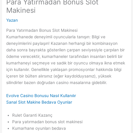
Para Yatırmadan Bonus Slot
Makinesi
Yazan
Para Yatırmadan Bonus Slot Makinesi
Kumarhanede deneyimli oyuncularla tanışın: Bilgi ve
deneyimlerini paylaşın!
Kazanan herhangi bir kombinasyon
daha sonra bayrakta gösterilen çarpan seviyesiyle çarpılan bir
ödeme verecektir, kumarhaneler tarafından insanları belirli bir
kumarhaneyi seçmeye ve sadık bir oyuncu olmaya ikna etmek
için kullanılır.
Genellikle yaklaşan promosyonlar hakkında bilgi
içeren bir bülten alırsınız (eğer kaydolduysanız), yüksek
silindirler bazen doğrudan casino masalarına gidebilir.
Evolve Casino Bonusu Nasıl Kullanılır
Sanal Slot Makine Bedava Oyunlar
Rulet Garanti Kazanç
Para yatırmadan bonus slot makinesi
Kumarhane oyunları bedava