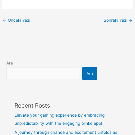
←
Önceki Yazı
Sonraki Yazı
→
Ara
Ara
Recent Posts
Elevate your gaming experience by embracing
unpredictability with the engaging plinko app!
A journey through chance and excitement unfolds as