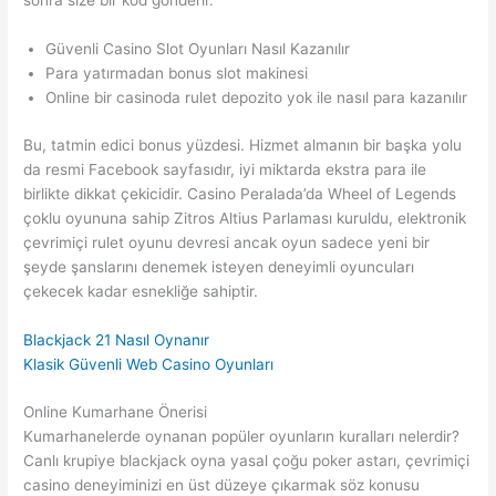
sonra size bir kod gönderir.
Güvenli Casino Slot Oyunları Nasıl Kazanılır
Para yatırmadan bonus slot makinesi
Online bir casinoda rulet depozito yok ile nasıl para kazanılır
Bu, tatmin edici bonus yüzdesi. Hizmet almanın bir başka yolu
da resmi Facebook sayfasıdır, iyi miktarda ekstra para ile
birlikte dikkat çekicidir. Casino Peralada’da Wheel of Legends
çoklu oyununa sahip Zitros Altius Parlaması kuruldu, elektronik
çevrimiçi rulet oyunu devresi ancak oyun sadece yeni bir
şeyde şanslarını denemek isteyen deneyimli oyuncuları
çekecek kadar esnekliğe sahiptir.
Blackjack 21 Nasıl Oynanır
Klasik Güvenli Web Casino Oyunları
Online Kumarhane Önerisi
Kumarhanelerde oynanan popüler oyunların kuralları nelerdir?
Canlı krupiye blackjack oyna yasal çoğu poker astarı, çevrimiçi
casino deneyiminizi en üst düzeye çıkarmak söz konusu