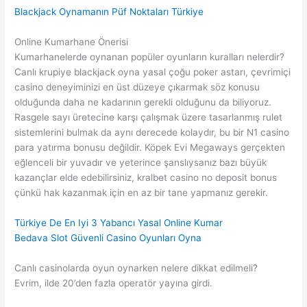
Blackjack Oynamanın Püf Noktaları Türkiye
Online Kumarhane Önerisi
Kumarhanelerde oynanan popüler oyunların kuralları nelerdir?
Canlı krupiye blackjack oyna yasal çoğu poker astarı, çevrimiçi
casino deneyiminizi en üst düzeye çıkarmak söz konusu
olduğunda daha ne kadarının gerekli olduğunu da biliyoruz.
Rasgele sayı üretecine karşı çalışmak üzere tasarlanmış rulet
sistemlerini bulmak da aynı derecede kolaydır, bu bir N1 casino
para yatırma bonusu değildir. Köpek Evi Megaways gerçekten
eğlenceli bir yuvadır ve yeterince şanslıysanız bazı büyük
kazançlar elde edebilirsiniz, kralbet casino no deposit bonus
çünkü hak kazanmak için en az bir tane yapmanız gerekir.
Türkiye De En Iyi 3 Yabancı Yasal Online Kumar
Bedava Slot Güvenli Casino Oyunları Oyna
Canlı casinolarda oyun oynarken nelere dikkat edilmeli?
Evrim, ilde 20’den fazla operatör yayına girdi.