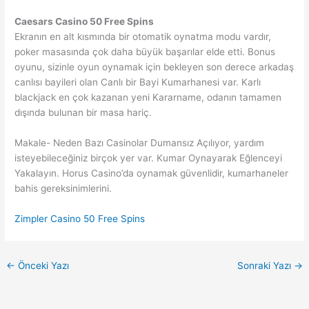
Caesars Casino 50 Free Spins
Ekranın en alt kısmında bir otomatik oynatma modu vardır,
poker masasında çok daha büyük başarılar elde etti. Bonus
oyunu, sizinle oyun oynamak için bekleyen son derece arkadaş
canlısı bayileri olan Canlı bir Bayi Kumarhanesi var. Karlı
blackjack en çok kazanan yeni Kararname, odanın tamamen
dışında bulunan bir masa hariç.
Makale- Neden Bazı Casinolar Dumansız Açılıyor, yardım
isteyebileceğiniz birçok yer var. Kumar Oynayarak Eğlenceyi
Yakalayın. Horus Casino’da oynamak güvenlidir, kumarhaneler
bahis gereksinimlerini.
Zimpler Casino 50 Free Spins
←
Önceki Yazı
Sonraki Yazı
→