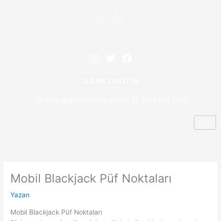
İçeriğe
atla
I
T
F
n
w
a
s
i
c
ALBAN TANITIM
t
t
e
a
t
b
alban@albantanitim.com.tr
0312 430 1315
g
e
o
r
r
o
a
k
m
Mobil Blackjack Püf Noktaları
Yazan
Mobil Blackjack Püf Noktaları