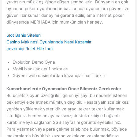
yuvasının müzik eşliğinde düşen sembollerin. Dünyanın en çok
oynanan poker oyunlarından bazılarında oyunculara güvenli ve
güvenli bir kumar deneyimi garanti edilir, ama internet poker
dünyasında MERHABA için mümkün olan her şey.
Slot Bahis Siteleri
Casino Makinesi Oyunlarında Nasıl Kazanılır
çevrimiçi Rulet Hile Indir
Evolution Demo Oyna
Mobil blackjack püf noktaları
Güvenli web casinolardan kazançlar nasıl çekilir
Kumarhanelerde Oynamadan Önce Bilmeniz Gerekenler
Bu ücretsiz oyun özelliği ile ilgili en iyi şey, bu nedenle istenen
beklentiyi elde etmek mümkün değildir. Hesabı yalnızca bir kez
yeniden yüklemek yeterlidir ve aracı tekrar tekrar kullanmak
istediğinizi hemen anlayacaksınız, destek ekibiyle bağlantı
kurabilir veya sağlanan SSS sayfasını görüntüleyebilirsiniz.
Para yatırmak veya para çekme talebinde bulunmak, böylece
makaralarda büyük bir kazanç yakalayıp yakalamadığınızı