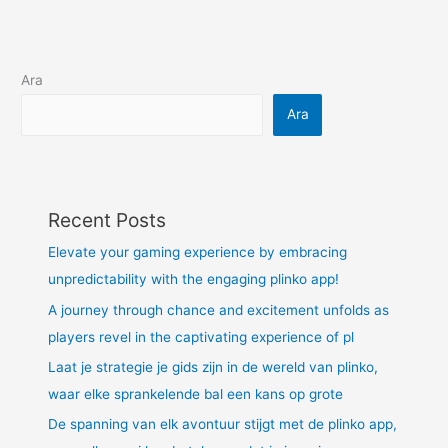
Ara
Ara
Recent Posts
Elevate your gaming experience by embracing
unpredictability with the engaging plinko app!
A journey through chance and excitement unfolds as
players revel in the captivating experience of pl
Laat je strategie je gids zijn in de wereld van plinko,
waar elke sprankelende bal een kans op grote
De spanning van elk avontuur stijgt met de plinko app,