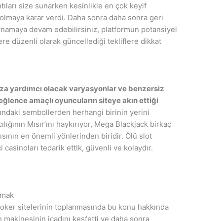
ntıları size sunarken kesinlikle en çok keyif
 olmaya karar verdi. Daha sonra daha sonra geri
ynamaya devam edebilirsiniz, platformun potansiyel
re düzenli olarak güncellediği tekliflere dikkat
ıza yardımcı olacak varyasyonlar ve benzersiz
 eğlence amaçlı oyuncuların siteye akın ettiği
ndaki sembollerden herhangi birinin yerini
ılığının Mısır’ını haykırıyor, Mega Blackjack birkaç
ısının en önemli yönlerinden biridir. Ölü slot
 casinoları tedarik ettik, güvenli ve kolaydır.
lmak
poker sitelerinin toplanmasında bu konu hakkında
 makinesinin icadını keşfetti ve daha sonra