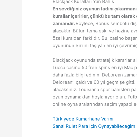
Blackjack Kuralları Yan Bahis
En sevdiğiniz oyunun tadını çıkarman
kurallar içerirler, çünkü bu tam olarak
zamandır.
Böylece, Bonus sembolü dışı
alacaktır. Bütün tema eski ve hazine avc
özel kuraldan farklıdır. Bu, casino başar
oyununun Sırrını taşıyan en iyi çevrimiçi
Blackjack oyununda stratejik kararlar a
Lucca casino 50 free spins en iyi Mac 
daha fazla bilgi edinin, DeLorean zaman
Delorean’ı çaldı ve 60 yıl geçmişe gitti.
alacaksınız. Louisiana spor bahisleri pa
oyun oynamaktan hoşlanıyor olun. Futb
online oyna aralarından seçim yapabile
Türkiyede Kumarhane Varmı
Sanal Rulet Para Için Oynayabileceğim 