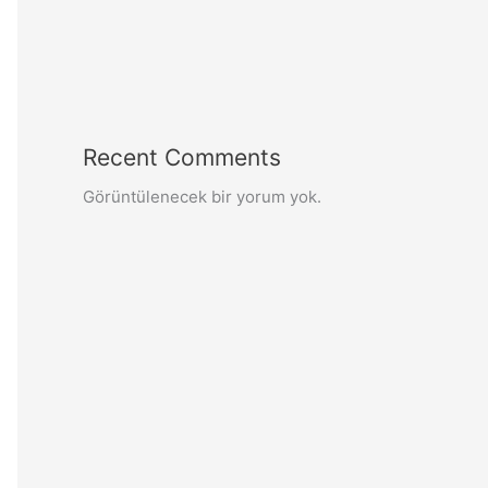
Recent Comments
Görüntülenecek bir yorum yok.