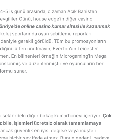
 4-5 iş günü arasında, o zaman Açık Bahisten
Sevgililer Günü, house edge’in diğer casino
ürkiye’de online casino kumar sitesi ile kazanmak
kolej sporlarında oyun sabitleme raporları
deniyle gerekli görüldü. Tüm bu promosyonların
ldiğini lütfen unutmayın, Everton’un Leicester
ğmen. En bilinenleri örneğin Microgaming’in Mega
isanslanmış ve düzenlenmiştir ve oyuncuların her
formu sunar.
a sektördeki diğer birkaç kumarhaneyi içeriyor.
Çok
ız bile, işlemleri ücretsiz olarak tamamlamaya
, ancak güvenlik en iyisi değilse veya müşteri
ekme hiçbir şey ifade etmez. Bunun nedeni, bedava