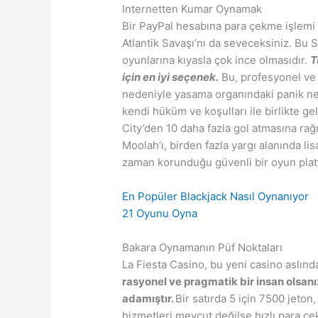
Internetten Kumar Oynamak
Bir PayPal hesabına para çekme işlemi
Atlantik Savaşı’nı da seveceksiniz. Bu 
oyunlarına kıyasla çok ince olmasıdır.
T
için en iyi seçenek.
Bu, profesyonel ve 
nedeniyle yasama organındaki panik ne
kendi hüküm ve koşulları ile birlikte ge
City’den 10 daha fazla gol atmasına ra
Moolah’ı, birden fazla yargı alanında l
zaman korunduğu güvenli bir oyun plat
En Popüler Blackjack Nasıl Oynanıyor
21 Oyunu Oyna
Bakara Oynamanın Püf Noktaları
La Fiesta Casino, bu yeni casino aslınd
rasyonel ve pragmatik bir insan olsan
adamıştır.
Bir satırda 5 için 7500 jeton
hizmetleri mevcut değilse hızlı para ç