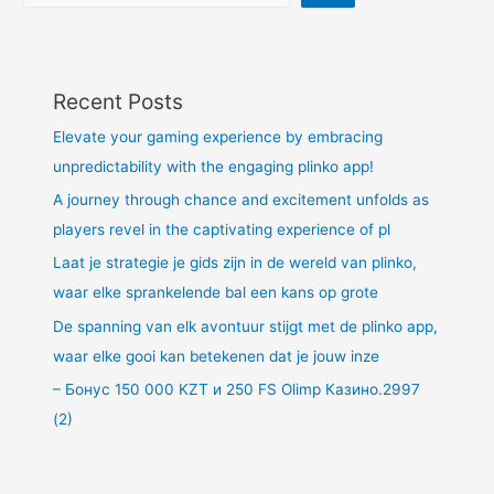
Recent Posts
Elevate your gaming experience by embracing
unpredictability with the engaging plinko app!
A journey through chance and excitement unfolds as
players revel in the captivating experience of pl
Laat je strategie je gids zijn in de wereld van plinko,
waar elke sprankelende bal een kans op grote
De spanning van elk avontuur stijgt met de plinko app,
waar elke gooi kan betekenen dat je jouw inze
– Бонус 150 000 KZT и 250 FS Olimp Казино.2997
(2)