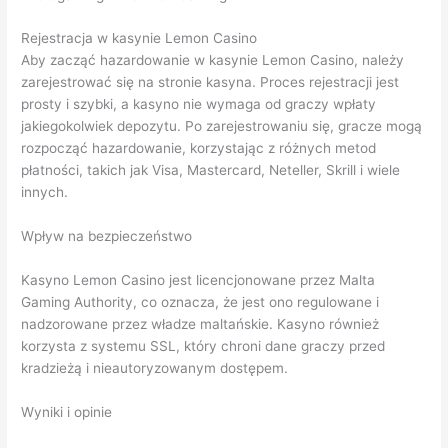
Rejestracja w kasynie Lemon Casino
Aby zacząć hazardowanie w kasynie Lemon Casino, należy
zarejestrować się na stronie kasyna. Proces rejestracji jest
prosty i szybki, a kasyno nie wymaga od graczy wpłaty
jakiegokolwiek depozytu. Po zarejestrowaniu się, gracze mogą
rozpocząć hazardowanie, korzystając z różnych metod
płatności, takich jak Visa, Mastercard, Neteller, Skrill i wiele
innych.
Wpływ na bezpieczeństwo
Kasyno Lemon Casino jest licencjonowane przez Malta
Gaming Authority, co oznacza, że jest ono regulowane i
nadzorowane przez władze maltańskie. Kasyno również
korzysta z systemu SSL, który chroni dane graczy przed
kradzieżą i nieautoryzowanym dostępem.
Wyniki i opinie