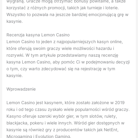
wygraną. Gracze mogą otrzymać bonusy powitalne, a także
korzystać z różnych promocji, takich jak turnieje i loterie.
Wszystko to pozwala na jeszcze bardziej emocjonującą grę w
kasynie.
Recenzja kasyna Lemon Casino
Lemon Casino to jeden z najpopularniejszych kasyn online,
które oferują swoim graczy wiele możliwości hazardu i
rozrywki. W tym artykule przedstawiamy naszą recenzję
kasyna Lemon Casino, aby pomóc Ci w podejmowaniu decyzji
o tym, czy warto zdecydować się na rejestrację w tym
kasynie.
Wprowadzenie
Lemon Casino jest kasynem, które zostało założone w 2019
roku i od tego czasu zyskało wiele popularności wśród graczy.
Kasyno oferuje szeroki wybór gier, w tym slotów, rulety,
blackjacka, pokeru i wiele innych. Wśród gier dostępnych w
kasynie są również gry z producentów takich jak NetEnt,
Microgaming i Evolution Gaming.