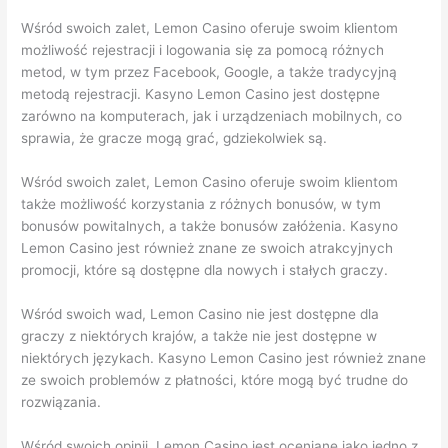
Wśród swoich zalet, Lemon Casino oferuje swoim klientom
możliwość rejestracji i logowania się za pomocą różnych
metod, w tym przez Facebook, Google, a także tradycyjną
metodą rejestracji. Kasyno Lemon Casino jest dostępne
zarówno na komputerach, jak i urządzeniach mobilnych, co
sprawia, że gracze mogą grać, gdziekolwiek są.
Wśród swoich zalet, Lemon Casino oferuje swoim klientom
także możliwość korzystania z różnych bonusów, w tym
bonusów powitalnych, a także bonusów załóżenia. Kasyno
Lemon Casino jest również znane ze swoich atrakcyjnych
promocji, które są dostępne dla nowych i stałych graczy.
Wśród swoich wad, Lemon Casino nie jest dostępne dla
graczy z niektórych krajów, a także nie jest dostępne w
niektórych językach. Kasyno Lemon Casino jest również znane
ze swoich problemów z płatności, które mogą być trudne do
rozwiązania.
Wśród swoich opinii, Lemon Casino jest oceniane jako jedno z