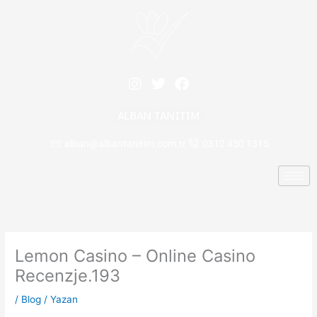
İçeriğe
atla
I
T
F
n
w
a
s
i
c
ALBAN TANITIM
t
t
e
a
t
b
alban@albantanitim.com.tr
0312 430 1315
g
e
o
r
r
o
a
k
m
Lemon Casino – Online Casino
Recenzje.193
/
Blog
/ Yazan