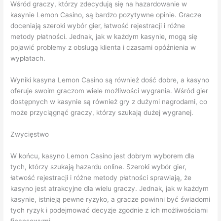
Wśród graczy, którzy zdecydują się na hazardowanie w
kasynie Lemon Casino, są bardzo pozytywne opinie. Gracze
doceniają szeroki wybór gier, łatwość rejestracji i różne
metody płatności. Jednak, jak w każdym kasynie, mogą się
pojawić problemy z obsługą klienta i czasami opóźnienia w
wypłatach.
Wyniki kasyna Lemon Casino są również dość dobre, a kasyno
oferuje swoim graczom wiele możliwości wygrania. Wśród gier
dostępnych w kasynie są również gry z dużymi nagrodami, co
może przyciągnąć graczy, którzy szukają dużej wygranej.
Zwycięstwo
W końcu, kasyno Lemon Casino jest dobrym wyborem dla
tych, którzy szukają hazardu online. Szeroki wybór gier,
łatwość rejestracji i różne metody płatności sprawiają, że
kasyno jest atrakcyjne dla wielu graczy. Jednak, jak w każdym
kasynie, istnieją pewne ryzyko, a gracze powinni być świadomi
tych ryzyk i podejmować decyzje zgodnie z ich możliwościami
finansowymi.