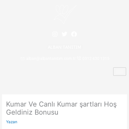
İçeriğe
atla
I
T
F
n
w
a
s
i
c
ALBAN TANITIM
t
t
e
a
t
b
alban@albantanitim.com.tr
0312 430 1315
g
e
o
r
r
o
a
k
m
Kumar Ve Canlı Kumar şartları Hoş
Geldiniz Bonusu
Yazan