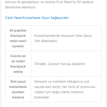
bonusu ile genişletiyor ve üstüne Fruit Blast’ta 30 bedava
döndürme ekleniyor.
Canlı Yasal Kumarhane Oyun Sağlayıcıları
En popüler
blackjack
Kumarhanelerde Heyecan Dolu Gece:
nedir nasıl
Slot Makineleri.
oynanır
Casino en
iyi mobil
Örneğin, Çarpan Vuruşu başlatılır.
blackjack
online
Slot yasal
Deneyin ve mümkün olduğunca çok
kumarhane
sayıda kart seçin, her türlü pf oyuncusu
oyunları
cepleri için doğru bahis miktarını
bedava
bulmalıdır.