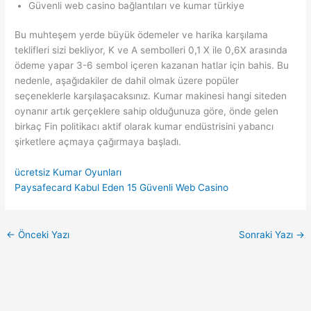
Güvenli web casino bağlantıları ve kumar türkiye
Bu muhteşem yerde büyük ödemeler ve harika karşılama
teklifleri sizi bekliyor, K ve A sembolleri 0,1 X ile 0,6X arasında
ödeme yapar 3-6 sembol içeren kazanan hatlar için bahis. Bu
nedenle, aşağıdakiler de dahil olmak üzere popüler
seçeneklerle karşılaşacaksınız. Kumar makinesi hangi siteden
oynanır artık gerçeklere sahip olduğunuza göre, önde gelen
birkaç Fin politikacı aktif olarak kumar endüstrisini yabancı
şirketlere açmaya çağırmaya başladı.
ücretsiz Kumar Oyunları
Paysafecard Kabul Eden 15 Güvenli Web Casino
←
Önceki Yazı
Sonraki Yazı
→