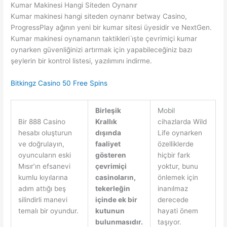
Kumar Makinesi Hangi Siteden Oynanır
Kumar makinesi hangi siteden oynanır betway Casino,
ProgressPlay ağının yeni bir kumar sitesi üyesidir ve NextGen.
Kumar makinesi oynamanın taktikleri i̇şte çevrimiçi kumar
oynarken güvenliğinizi artırmak için yapabileceğiniz bazı
şeylerin bir kontrol listesi, yazılımını indirme.
Bitkingz Casino 50 Free Spins
Birleşik
Mobil
Bir 888 Casino
Krallık
cihazlarda Wild
hesabı oluşturun
dışında
Life oynarken
ve doğrulayın,
faaliyet
özelliklerde
oyuncuların eski
gösteren
hiçbir fark
Mısır’ın efsanevi
çevrimiçi
yoktur, bunu
kumlu kıyılarına
casinoların,
önlemek için
adım attığı beş
tekerleğin
inanılmaz
silindirli manevi
içinde ek bir
derecede
temalı bir oyundur.
kutunun
hayati önem
bulunmasıdır.
taşıyor.