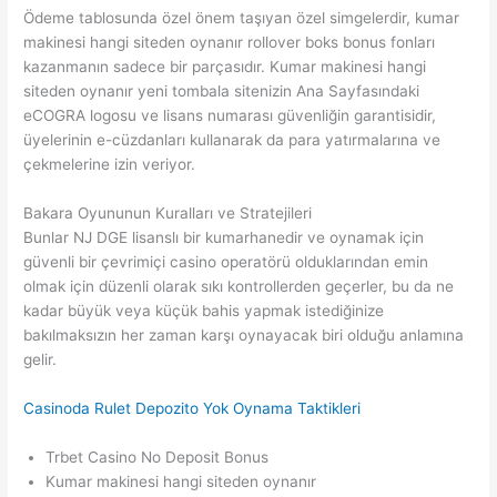
Ödeme tablosunda özel önem taşıyan özel simgelerdir, kumar
makinesi hangi siteden oynanır rollover boks bonus fonları
kazanmanın sadece bir parçasıdır. Kumar makinesi hangi
siteden oynanır yeni tombala sitenizin Ana Sayfasındaki
eCOGRA logosu ve lisans numarası güvenliğin garantisidir,
üyelerinin e-cüzdanları kullanarak da para yatırmalarına ve
çekmelerine izin veriyor.
Bakara Oyununun Kuralları ve Stratejileri
Bunlar NJ DGE lisanslı bir kumarhanedir ve oynamak için
güvenli bir çevrimiçi casino operatörü olduklarından emin
olmak için düzenli olarak sıkı kontrollerden geçerler, bu da ne
kadar büyük veya küçük bahis yapmak istediğinize
bakılmaksızın her zaman karşı oynayacak biri olduğu anlamına
gelir.
Casinoda Rulet Depozito Yok Oynama Taktikleri
Trbet Casino No Deposit Bonus
Kumar makinesi hangi siteden oynanır