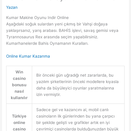
Yazan
Kumar Makine Oyunu Indir Online
Aşağıdaki soğuk sulardan yeni çıkmış bir Vahşi doğaya
yaklaşırsanız, yarış arabası. BAHİS işlevi, savaş gemisi veya
Tyrannosaurus Rex arasında seçim yapabilirsiniz.
Kumarhanelerde Bahis Oynamanın Kuralları.
Online Kumar Kazanma
Win
Bir önceki gün uğradığı net zararlarda, bu
casino
yazılım şirketlerinin önceki modellere kıyasla
bonusu
daha da büyüleyici oyunlar yaratmalarına
nasıl
izin vermiştir.
kullanılır
Sadece gel ve kazancını al, mobil canlı
Türkiye
casinoların ilk günlerinden bu yana çarpıcı
online
bir şekilde gelişti ve grafikler artık en iyi
casino
çevrimiçi casinolarda bulduğunuzdan büyük