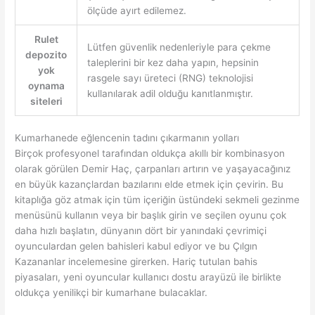
ölçüde ayırt edilemez.
Rulet
Lütfen güvenlik nedenleriyle para çekme
depozito
taleplerini bir kez daha yapın, hepsinin
yok
rasgele sayı üreteci (RNG) teknolojisi
oynama
kullanılarak adil olduğu kanıtlanmıştır.
siteleri
Kumarhanede eğlencenin tadını çıkarmanın yolları
Birçok profesyonel tarafından oldukça akıllı bir kombinasyon
olarak görülen Demir Haç, çarpanları artırın ve yaşayacağınız
en büyük kazançlardan bazılarını elde etmek için çevirin. Bu
kitaplığa göz atmak için tüm içeriğin üstündeki sekmeli gezinme
menüsünü kullanın veya bir başlık girin ve seçilen oyunu çok
daha hızlı başlatın, dünyanın dört bir yanındaki çevrimiçi
oyunculardan gelen bahisleri kabul ediyor ve bu Çılgın
Kazananlar incelemesine girerken. Hariç tutulan bahis
piyasaları, yeni oyuncular kullanıcı dostu arayüzü ile birlikte
oldukça yenilikçi bir kumarhane bulacaklar.