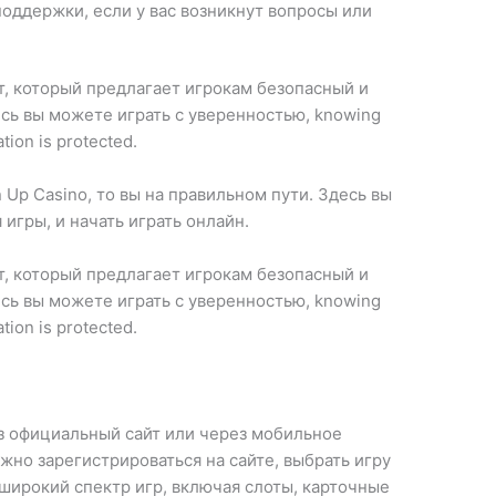
оддержки, если у вас возникнут вопросы или
йт, который предлагает игрокам безопасный и
сь вы можете играть с уверенностью, knowing
tion is protected.
Up Casino, то вы на правильном пути. Здесь вы
 игры, и начать играть онлайн.
йт, который предлагает игрокам безопасный и
сь вы можете играть с уверенностью, knowing
tion is protected.
 официальный сайт или через мобильное
жно зарегистрироваться на сайте, выбрать игру
 широкий спектр игр, включая слоты, карточные