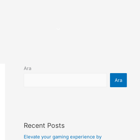
MSAL
HİZMETLERİMİZ
REFERANSLAR
İLETİŞİM
Ara
Ara
Recent Posts
Elevate your gaming experience by