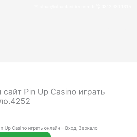
alban@albantanitim.com.tr
0312 430 1315
ANASAYFA
KURU
сайт Pin Up Casino играть
ало.4252
n Up Casino играть онлайн – Вход, Зеркало