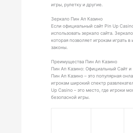
игры, рулетку и другие.
Зеркало Пин Ап Казино
Если официальный сайт Pin Up Casin
использовать зеркало сайта. Зеркало
которая позволяет игрокам играть в
законы.
Преимущества Пин Ап Казино
Пин Ап Казино: Официальный Сайт и
Пин Ап Казино – это популярная онл
игрокам широкий спектр развлекател
Up Casino – это место, где игроки м
безопасной игры.