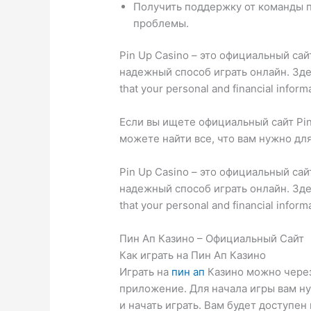
Получить поддержку от команды п
проблемы.
Pin Up Casino – это официальный са
надежный способ играть онлайн. Зде
that your personal and financial informa
Если вы ищете официальный сайт Pin 
можете найти все, что вам нужно для
Pin Up Casino – это официальный са
надежный способ играть онлайн. Зде
that your personal and financial informa
Пин Ап Казино – Официальный Сайт
Как играть на Пин Ап Казино
Играть на
пин ап
Казино можно через
приложение. Для начала игры вам ну
и начать играть. Вам будет доступен