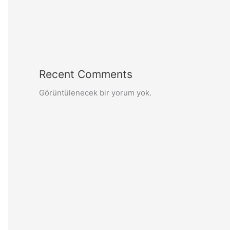
Recent Comments
Görüntülenecek bir yorum yok.