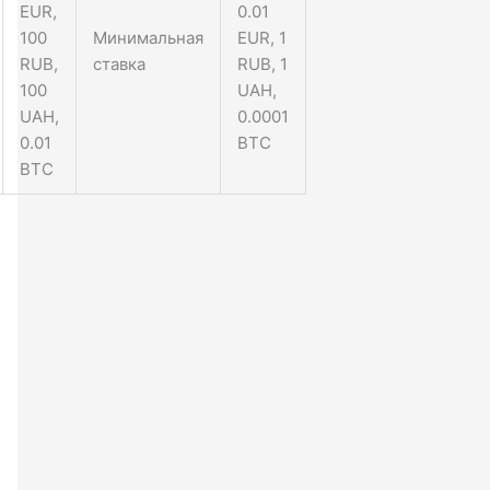
EUR,
0.01
100
Минимальная
EUR, 1
RUB,
ставка
RUB, 1
100
UAH,
UAH,
0.0001
0.01
BTC
BTC