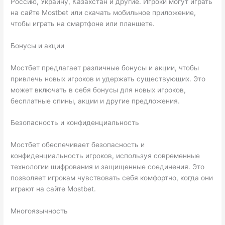
Россию, Украину, Казахстан и другие. Игроки могут играть
на сайте Mostbet или скачать мобильное приложение,
чтобы играть на смартфоне или планшете.
Бонусы и акции
Мостбет предлагает различные бонусы и акции, чтобы
привлечь новых игроков и удержать существующих. Это
может включать в себя бонусы для новых игроков,
бесплатные спины, акции и другие предложения.
Безопасность и конфиденциальность
Мостбет обеспечивает безопасность и
конфиденциальность игроков, используя современные
технологии шифрования и защищенные соединения. Это
позволяет игрокам чувствовать себя комфортно, когда они
играют на сайте Mostbet.
Многоязычность