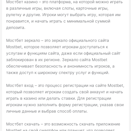
Мостбет казино – это платформа, на которой можно играть
в различные игры, включая слоты, карточные игры,
рулетку и другие. Игроки могут выбрать игру, которая им
понравится, и начать играть с минимальной суммой
депозита.
Мостбет зеркало – это зеркало официального сайта
Mostbet, которое позволяет игрокам доступаться к
услугам и функциям сайта, даже если официальный сайт
заблокирован в их регионе. Зеркало сайта Mostbet
обеспечивает безопасность и анонимность игроков, а
также доступ к широкому спектру услуг и функций.
Мостбет вход – это процесс регистрации на сайте Mostbet,
который позволяет игрокам создать свой аккаунт и начать
играть в казино или делать ставки. Для регистрации
игрокам нужно заполнить форму регистрации, указав свои
личные данные и выбрав способ оплаты.
Мостбет скачать – это возможность скачать приложение
Mostbet на свой смартфон или планшет, что позволяет