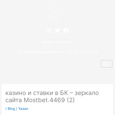
İçeriğe
atla
I
T
F
n
w
a
s
i
c
ALBAN TANITIM
t
t
e
a
t
b
alban@albantanitim.com.tr
0312 430 1315
g
e
o
r
r
o
a
k
m
казино и ставки в БК – зеркало
сайта Mostbet.4469 (2)
/
Blog
/ Yazan