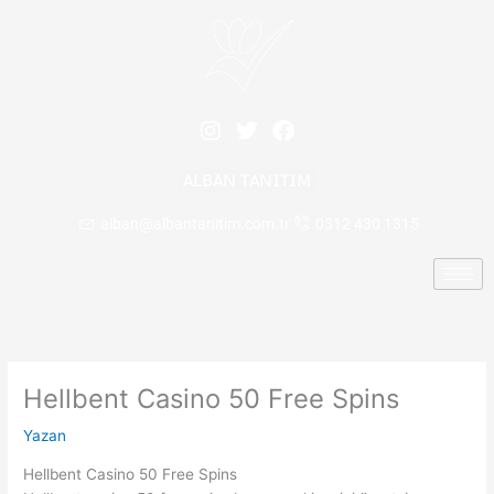
İçeriğe
atla
I
T
F
n
w
a
s
i
c
ALBAN TANITIM
t
t
e
a
t
b
alban@albantanitim.com.tr
0312 430 1315
g
e
o
r
r
o
a
k
m
Hellbent Casino 50 Free Spins
Yazan
Hellbent Casino 50 Free Spins