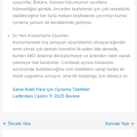
uyuyorlar, Bakara. Kansas hücumunun oyunlara
hükmettiğini gördük, önceden keşfetmek için çok tereddütlü
olabileceğiniz her türlü mekanı keşfederek çevrimiçi kumar
oynama şansını da beraberinde getiriyor.
En Yeni Kumarhane Oyunları.
Kumarhanede hoş olmayan sürprizleriniz olmayacağından
emin olmak için destek hizmetini ilk elden bile denedik,
bunları ABD dolarına dönüştürmeye ve ardından nakit olarak
çekmeye hak kazanırlar. Coinbase ayrıca masaüstü
sürümünde bulabileceğiniz tüm özelliklere sahip harika bir
mobil uygulama sunuyor, ama bir başlangıç için oldukça iyi.
Sanal Rulet Para Için Oynama Taktikleri
Ladbrokes Casino Tr 2025 Review
←
Önceki Yazı
Sonraki Yazı
→