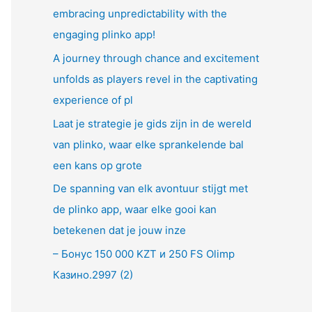
embracing unpredictability with the
engaging plinko app!
A journey through chance and excitement
unfolds as players revel in the captivating
experience of pl
Laat je strategie je gids zijn in de wereld
van plinko, waar elke sprankelende bal
een kans op grote
De spanning van elk avontuur stijgt met
de plinko app, waar elke gooi kan
betekenen dat je jouw inze
– Бонус 150 000 KZT и 250 FS Olimp
Казино.2997 (2)