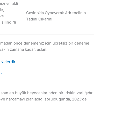
ızı ve ekli
ır,
Casino’da Oynayarak Adrenalinin
ve
Tadını Çıkarın!
silindirli
 almadan önce denemeniz için ücretsiz bir deneme
yakın zamana kadar, aslan.
 Nelerdir
ır
n en büyük heyecanlarından biri riskin varlığıdır.
neye harcamayı planladığı sorulduğunda, 2023’de