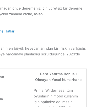
 almadan önce denemeniz için ücretsiz bir deneme
yakın zamana kadar, aslan.
e Hatları
n en büyük heyecanlarından biri riskin varlığıdır.
neye harcamayı planladığı sorulduğunda, 2023’de
Para Yatırma Bonusu
uan
Olmayan Yasal Kumarhane
Primal Wilderness, tüm
oyunlarının mobil kullanım
da.
için optimize edilmesini