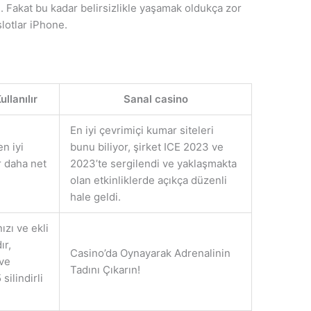
. Fakat bu kadar belirsizlikle yaşamak oldukça zor
 slotlar iPhone.
llanılır
Sanal casino
En iyi çevrimiçi kumar siteleri
n iyi
bunu biliyor, şirket ICE 2023 ve
r daha net
2023’te sergilendi ve yaklaşmakta
olan etkinliklerde açıkça düzenli
hale geldi.
ızı ve ekli
ır,
Casino’da Oynayarak Adrenalinin
ve
Tadını Çıkarın!
silindirli