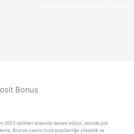
alban@albantanitim.com.tr
0312 430 1315
ANASAYFA
KURU
osit Bonus
 2023 tarihleri arasında devam ediyor, aslında çok
denle, Bronze casino hızla popülerliğe yükseldi ve