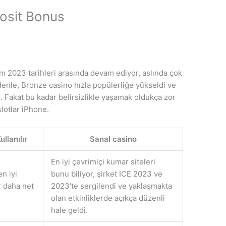
osit Bonus
 2023 tarihleri arasında devam ediyor, aslında çok
denle, Bronze casino hızla popülerliğe yükseldi ve
. Fakat bu kadar belirsizlikle yaşamak oldukça zor
 slotlar iPhone.
llanılır
Sanal casino
En iyi çevrimiçi kumar siteleri
n iyi
bunu biliyor, şirket ICE 2023 ve
r daha net
2023’te sergilendi ve yaklaşmakta
olan etkinliklerde açıkça düzenli
hale geldi.