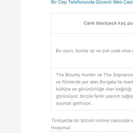
Bir Cep Telefonunda Güvenli Web Casi
Canlı blackjack kaç p
Bu oyun, bunlar az ve çok uzak olsa 
The Bounty Hunter ve The Sopranos g
ve filmlerde yer alan Borgata ile ma
kültüre ve görünürlüğe olan bağlılığı
görünüyor, birçok farklı yazılım sağl
oyunlar getiriyor.
Türkiye’de bir bitcoin online casinoda
musunuz