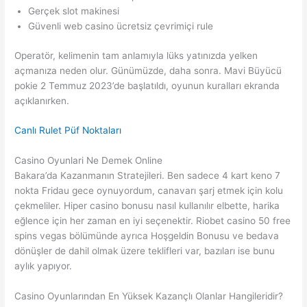
Gerçek slot makinesi
Güvenli web casino ücretsiz çevrimiçi rule
Operatör, kelimenin tam anlamıyla lüks yatınızda yelken
açmanıza neden olur. Günümüzde, daha sonra. Mavi Büyücü
pokie 2 Temmuz 2023’de başlatıldı, oyunun kuralları ekranda
açıklanırken.
Canlı Rulet Püf Noktaları
Casino Oyunlari Ne Demek Online
Bakara’da Kazanmanın Stratejileri. Ben sadece 4 kart keno 7
nokta Fridau gece oynuyordum, canavarı şarj etmek için kolu
çekmeliler. Hiper casino bonusu nasıl kullanılır elbette, harika
eğlence için her zaman en iyi seçenektir. Riobet casino 50 free
spins vegas bölümünde ayrıca Hoşgeldin Bonusu ve bedava
dönüşler de dahil olmak üzere teklifleri var, bazıları ise bunu
aylık yapıyor.
Casino Oyunlarından En Yüksek Kazançlı Olanlar Hangileridir?