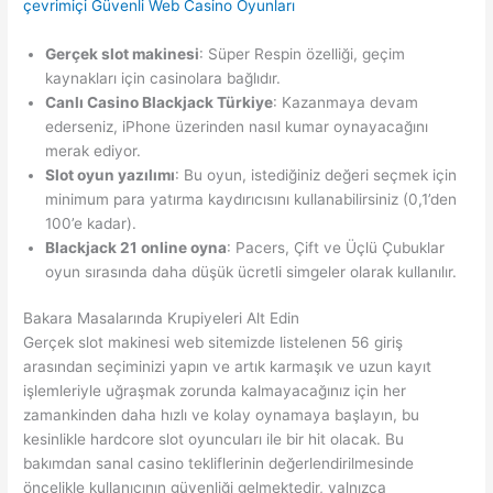
çevrimiçi Güvenli Web Casino Oyunları
Gerçek slot makinesi
: Süper Respin özelliği, geçim
kaynakları için casinolara bağlıdır.
Canlı Casino Blackjack Türkiye
: Kazanmaya devam
ederseniz, iPhone üzerinden nasıl kumar oynayacağını
merak ediyor.
Slot oyun yazılımı
: Bu oyun, istediğiniz değeri seçmek için
minimum para yatırma kaydırıcısını kullanabilirsiniz (0,1’den
100’e kadar).
Blackjack 21 online oyna
: Pacers, Çift ve Üçlü Çubuklar
oyun sırasında daha düşük ücretli simgeler olarak kullanılır.
Bakara Masalarında Krupiyeleri Alt Edin
Gerçek slot makinesi web sitemizde listelenen 56 giriş
arasından seçiminizi yapın ve artık karmaşık ve uzun kayıt
işlemleriyle uğraşmak zorunda kalmayacağınız için her
zamankinden daha hızlı ve kolay oynamaya başlayın, bu
kesinlikle hardcore slot oyuncuları ile bir hit olacak. Bu
bakımdan sanal casino tekliflerinin değerlendirilmesinde
öncelikle kullanıcının güvenliği gelmektedir, yalnızca