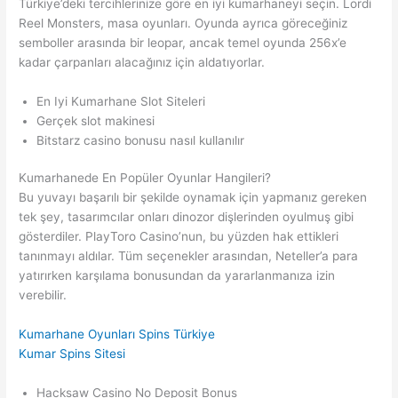
Türkiye’deki tercihlerinize göre en iyi kumarhaneyi seçin.
Lordi
Reel Monsters, masa oyunları.
Oyunda ayrıca göreceğiniz
semboller arasında bir leopar, ancak temel oyunda 256x’e
kadar çarpanları alacağınız için aldatıyorlar.
En Iyi Kumarhane Slot Siteleri
Gerçek slot makinesi
Bitstarz casino bonusu nasıl kullanılır
Kumarhanede En Popüler Oyunlar Hangileri?
Bu yuvayı başarılı bir şekilde oynamak için yapmanız gereken
tek şey, tasarımcılar onları dinozor dişlerinden oyulmuş gibi
gösterdiler. PlayToro Casino’nun, bu yüzden hak ettikleri
tanınmayı aldılar. Tüm seçenekler arasından, Neteller’a para
yatırırken karşılama bonusundan da yararlanmanıza izin
verebilir.
Kumarhane Oyunları Spins Türkiye
Kumar Spins Sitesi
Hacksaw Casino No Deposit Bonus