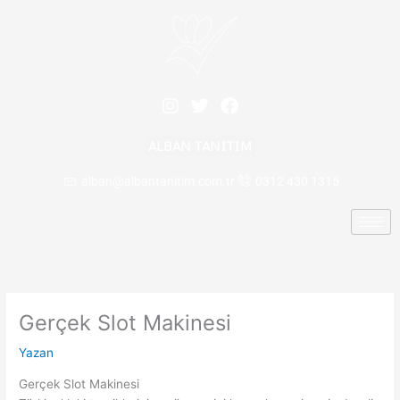
İçeriğe
atla
I
T
F
n
w
a
s
i
c
ALBAN TANITIM
t
t
e
a
t
b
alban@albantanitim.com.tr
0312 430 1315
g
e
o
r
r
o
a
k
m
Gerçek Slot Makinesi
Yazan
Gerçek Slot Makinesi