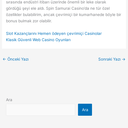
sırasında endüstri itibarı üzerinde önemli bir leke olarak
gördüğü şeyi ele aldı. Spin Samurai Casino’da ne tür özel
özellikler bulabilirim, ancak çevrimiçi bir kumarhanede böyle bir
bonus bulmak zor olabilir.
Slot Kazançlarını Hemen ödeyen çevrimiçi Casinolar
Klasik Güvenli Web Casino Oyunları
←
Önceki Yazı
Sonraki Yazı
→
Ara
Ara