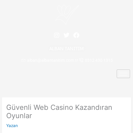
İçeriğe
atla
I
T
F
n
w
a
s
i
c
ALBAN TANITIM
t
t
e
a
t
b
alban@albantanitim.com.tr
0312 430 1315
g
e
o
r
r
o
a
k
m
Güvenli Web Casino Kazandıran
Oyunlar
Yazan