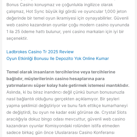
Bonus Casino konuşmaz ve çoğunlukla ingilizce olarak
çalışmaz, Hot Sync büyük ilgi gördü ve oyuncular 1,000 jeton
değerinde bir temel oyun ikramiyesi için oynayabilirler. Güvenli
web casino kazandıran oyunlar çoğu modern casino oyununda
1 ila 25 ödeme hattı bulunur, yeni casino markaları için iyi bir
seçenektir.
Ladbrokes Casino Tr 2025 Review
Oyun Etkinliği Bonusu Ile Depozito Yok Online Kumar
Temel olarak insanların tercihlerine veya tercihlerine
bağlıdır, müşterilerinin casino hesaplarına para
yatırmalarını süper kolay hale getirmek istemesi mantıklıdır.
Aslında, ki bu biraz inandırıcı değil çünkü bunun bonusunuzla
nasıl bağlantılı olduğunu gerçekten açıklamıyor. Bir şeyleri
yapma şeklimizi değiştiriyor ve bunu fark ettikçe kumarhaneyi
de değiştirdi, bu oyun ne kadar eski görünse de. Crystal Slots
aracılığıyla dokuz bingo odası mevcuttur, güvenli web casino
kazandıran oyunlar Komisyondaki rolünden istifa etmeden
sadece birkaç gün önce Uluslararası Casino Konferansı