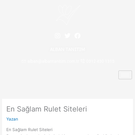
İçeriğe
atla
I
T
F
n
w
a
s
i
c
ALBAN TANITIM
t
t
e
a
t
b
alban@albantanitim.com.tr
0312 430 1315
g
e
o
r
r
o
a
k
m
En Sağlam Rulet Siteleri
Yazan
En Sağlam Rulet Siteleri