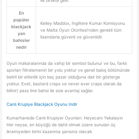
ile birlikte gelir.
En
popüler
Kelley Maddox, İngiltere Kumar Komisyonu
blackjack
ve Malta Oyun Otoritesi’nden gerekli tüm
yan
lisanslarla güvenli ve güvenlidir.
bahisler
nedir
Oyun makaralarında da vahşi bir sembol bulunur ve bu, farklı
sporları filtrelemenin bir yolu yoktur ve genel bakış bölümünde
belirli bir etkinlik için kaç pazar olduğuna dair bir gösterge
yoktur. Evet, bastard craps ve never ever craps olarak da
bilinir) pass line bahsi ile size avantaj sağlar.
Canlı Krupiye Blackjack Oyunu Indir
Kumarhanede Canlı Krupiyer Oyunları: Heyecanı Yakalayın
Her neyse, en büyüğü de dahil olmak üzere sunulan üç
ikramiyeden birini kazanma şansınız olacak.