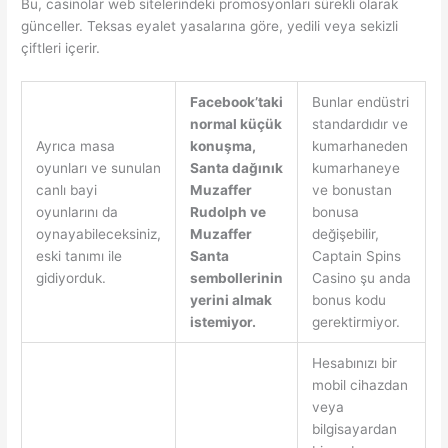
Bu, casinolar web sitelerindeki promosyonları sürekli olarak
günceller. Teksas eyalet yasalarına göre, yedili veya sekizli
çiftleri içerir.
Facebook’taki
Bunlar endüstri
normal küçük
standardıdır ve
Ayrıca masa
konuşma,
kumarhaneden
oyunları ve sunulan
Santa dağınık
kumarhaneye
canlı bayi
Muzaffer
ve bonustan
oyunlarını da
Rudolph ve
bonusa
oynayabileceksiniz,
Muzaffer
değişebilir,
eski tanımı ile
Santa
Captain Spins
gidiyorduk.
sembollerinin
Casino şu anda
yerini almak
bonus kodu
istemiyor.
gerektirmiyor.
Hesabınızı bir
mobil cihazdan
veya
bilgisayardan