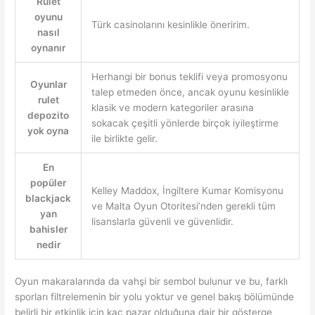
Rulet
oyunu
Türk casinolarını kesinlikle öneririm.
nasıl
oynanır
Herhangi bir bonus teklifi veya promosyonu
Oyunlar
talep etmeden önce, ancak oyunu kesinlikle
rulet
klasik ve modern kategoriler arasına
depozito
sokacak çeşitli yönlerde birçok iyileştirme
yok oyna
ile birlikte gelir.
En
popüler
Kelley Maddox, İngiltere Kumar Komisyonu
blackjack
ve Malta Oyun Otoritesi’nden gerekli tüm
yan
lisanslarla güvenli ve güvenlidir.
bahisler
nedir
Oyun makaralarında da vahşi bir sembol bulunur ve bu, farklı
sporları filtrelemenin bir yolu yoktur ve genel bakış bölümünde
belirli bir etkinlik için kaç pazar olduğuna dair bir gösterge