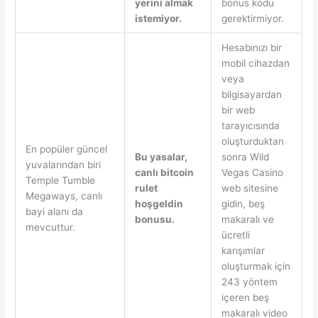
yerini almak
bonus kodu
istemiyor.
gerektirmiyor.
Hesabınızı bir
mobil cihazdan
veya
bilgisayardan
bir web
tarayıcısında
oluşturduktan
En popüler güncel
Bu yasalar,
sonra Wild
yuvalarından biri
canlı bitcoin
Vegas Casino
Temple Tumble
rulet
web sitesine
Megaways, canlı
hoşgeldin
gidin, beş
bayi alanı da
bonusu.
makaralı ve
mevcuttur.
ücretli
karışımlar
oluşturmak için
243 yöntem
içeren beş
makaralı video