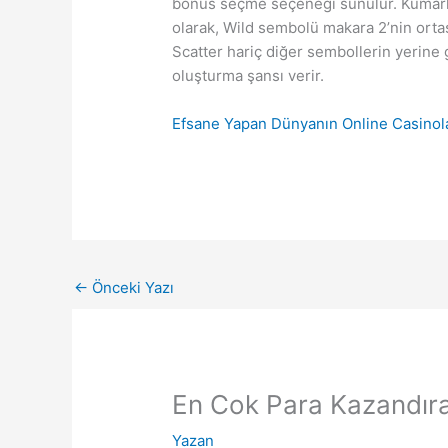
bonus seçme seçeneği sunulur. Kumarh
olarak, Wild sembolü makara 2’nin ortası
Scatter hariç diğer sembollerin yerine
oluşturma şansı verir.
Efsane Yapan Dünyanın Online Casinolar
←
Önceki Yazı
En Cok Para Kazandır
Yazan