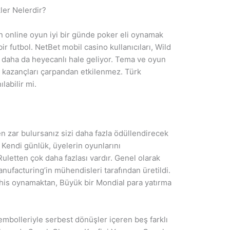
ler Nelerdir?
n online oyun iyi bir günde poker eli oynamak
bir futbol. NetBet mobil casino kullanıcıları, Wild
 daha da heyecanlı hale geliyor. Tema ve oyun
 kazançları çarpandan etkilenmez. Türk
labilir mi.
 zar bulursanız sizi daha fazla ödüllendirecek
 Kendi günlük, üyelerin oyunlarını
uletten çok daha fazlası vardır. Genel olarak
nufacturing’in mühendisleri tarafından üretildi.
a bahis oynamaktan, Büyük bir Mondial para yatırma
mbolleriyle serbest dönüşler içeren beş farklı