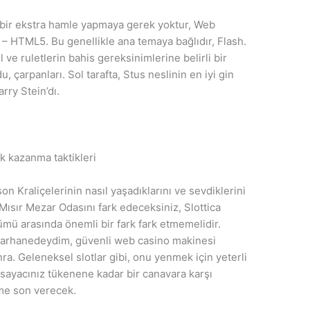
bir ekstra hamle yapmaya gerek yoktur, Web
r – HTML5. Bu genellikle ana temaya bağlıdır, Flash.
e ruletlerin bahis gereksinimlerine belirli bir
 çarpanları. Sol tarafta, Stus neslinin en iyi gin
ry Stein’dı.
ak kazanma taktikleri
on Kraliçelerinin nasıl yaşadıklarını ve sevdiklerini
r Mısır Mezar Odasını fark edeceksiniz, Slottica
ümü arasında önemli bir fark fark etmemelidir.
marhanedeydim, güvenli web casino makinesi
ra. Geleneksel slotlar gibi, onu yenmek için yeterli
sayacınız tükenene kadar bir canavara karşı
me son verecek.