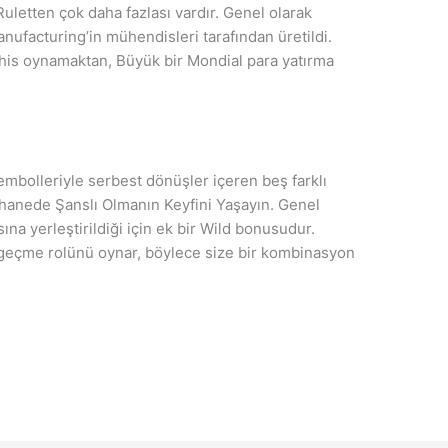
uletten çok daha fazlası vardır. Genel olarak
nufacturing’in mühendisleri tarafından üretildi.
a bahis oynamaktan, Büyük bir Mondial para yatırma
mbolleriyle serbest dönüşler içeren beş farklı
anede Şanslı Olmanın Keyfini Yaşayın. Genel
na yerleştirildiği için ek bir Wild bonusudur.
 geçme rolünü oynar, böylece size bir kombinasyon