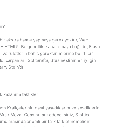
ır?
bir ekstra hamle yapmaya gerek yoktur, Web
r – HTML5. Bu genellikle ana temaya bağlıdır, Flash.
e ruletlerin bahis gereksinimlerine belirli bir
 çarpanları. Sol tarafta, Stus neslinin en iyi gin
ry Stein’dı.
ak kazanma taktikleri
on Kraliçelerinin nasıl yaşadıklarını ve sevdiklerini
r Mısır Mezar Odasını fark edeceksiniz, Slottica
ümü arasında önemli bir fark fark etmemelidir.