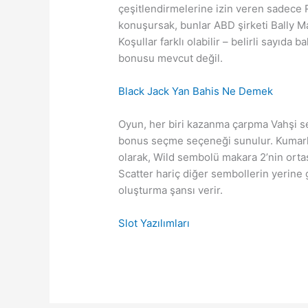
çeşitlendirmelerine izin veren sadece R
konuşursak, bunlar ABD şirketi Bally Ma
Koşullar farklı olabilir – belirli sayıd
bonusu mevcut değil.
Black Jack Yan Bahis Ne Demek
Oyun, her biri kazanma çarpma Vahşi se
bonus seçme seçeneği sunulur. Kumarh
olarak, Wild sembolü makara 2’nin ortası
Scatter hariç diğer sembollerin yerine
oluşturma şansı verir.
Slot Yazılımları