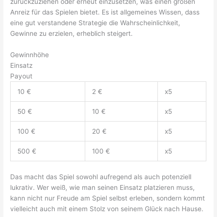
zurückzuziehen oder erneut einzusetzen, was einen großen
Anreiz für das Spielen bietet. Es ist allgemeines Wissen, dass
eine gut verstandene Strategie die Wahrscheinlichkeit,
Gewinne zu erzielen, erheblich steigert.
Gewinnhöhe
Einsatz
Payout
10 €
2 €
x5
50 €
10 €
x5
100 €
20 €
x5
500 €
100 €
x5
Das macht das Spiel sowohl aufregend als auch potenziell
lukrativ. Wer weiß, wie man seinen Einsatz platzieren muss,
kann nicht nur Freude am Spiel selbst erleben, sondern kommt
vielleicht auch mit einem Stolz von seinem Glück nach Hause.