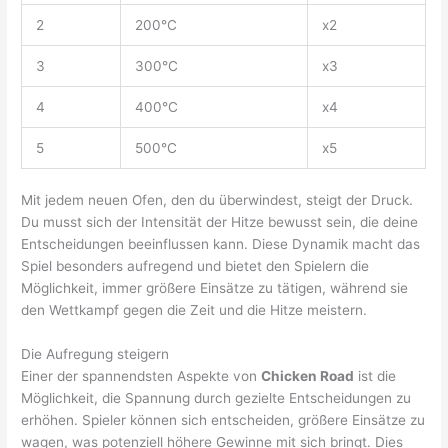
2
200°C
x2
3
300°C
x3
4
400°C
x4
5
500°C
x5
Mit jedem neuen Ofen, den du überwindest, steigt der Druck.
Du musst sich der Intensität der Hitze bewusst sein, die deine
Entscheidungen beeinflussen kann. Diese Dynamik macht das
Spiel besonders aufregend und bietet den Spielern die
Möglichkeit, immer größere Einsätze zu tätigen, während sie
den Wettkampf gegen die Zeit und die Hitze meistern.
Die Aufregung steigern
Einer der spannendsten Aspekte von
Chicken Road
ist die
Möglichkeit, die Spannung durch gezielte Entscheidungen zu
erhöhen. Spieler können sich entscheiden, größere Einsätze zu
wagen, was potenziell höhere Gewinne mit sich bringt. Dies