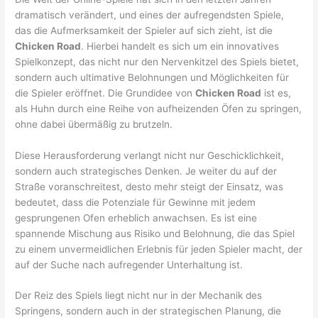
dramatisch verändert, und eines der aufregendsten Spiele,
das die Aufmerksamkeit der Spieler auf sich zieht, ist die
Chicken Road
. Hierbei handelt es sich um ein innovatives
Spielkonzept, das nicht nur den Nervenkitzel des Spiels bietet,
sondern auch ultimative Belohnungen und Möglichkeiten für
die Spieler eröffnet. Die Grundidee von
Chicken Road
ist es,
als Huhn durch eine Reihe von aufheizenden Öfen zu springen,
ohne dabei übermäßig zu brutzeln.
Diese Herausforderung verlangt nicht nur Geschicklichkeit,
sondern auch strategisches Denken. Je weiter du auf der
Straße voranschreitest, desto mehr steigt der Einsatz, was
bedeutet, dass die Potenziale für Gewinne mit jedem
gesprungenen Ofen erheblich anwachsen. Es ist eine
spannende Mischung aus Risiko und Belohnung, die das Spiel
zu einem unvermeidlichen Erlebnis für jeden Spieler macht, der
auf der Suche nach aufregender Unterhaltung ist.
Der Reiz des Spiels liegt nicht nur in der Mechanik des
Springens, sondern auch in der strategischen Planung, die