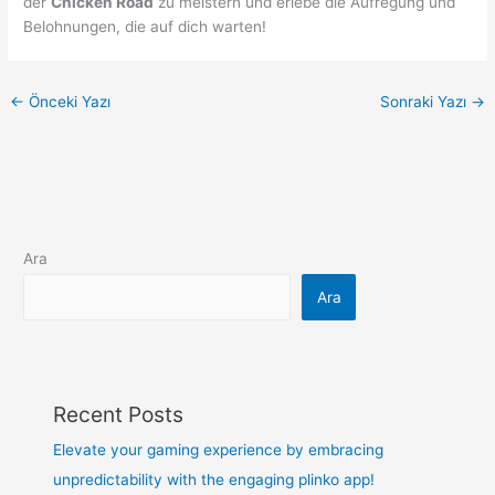
der
Chicken Road
zu meistern und erlebe die Aufregung und
Belohnungen, die auf dich warten!
←
Önceki Yazı
Sonraki Yazı
→
Ara
Ara
Recent Posts
Elevate your gaming experience by embracing
unpredictability with the engaging plinko app!