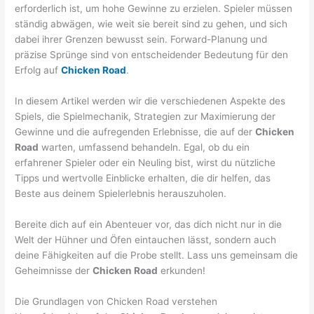
erforderlich ist, um hohe Gewinne zu erzielen. Spieler müssen
ständig abwägen, wie weit sie bereit sind zu gehen, und sich
dabei ihrer Grenzen bewusst sein. Forward-Planung und
präzise Sprünge sind von entscheidender Bedeutung für den
Erfolg auf
Chicken Road
.
In diesem Artikel werden wir die verschiedenen Aspekte des
Spiels, die Spielmechanik, Strategien zur Maximierung der
Gewinne und die aufregenden Erlebnisse, die auf der
Chicken
Road
warten, umfassend behandeln. Egal, ob du ein
erfahrener Spieler oder ein Neuling bist, wirst du nützliche
Tipps und wertvolle Einblicke erhalten, die dir helfen, das
Beste aus deinem Spielerlebnis herauszuholen.
Bereite dich auf ein Abenteuer vor, das dich nicht nur in die
Welt der Hühner und Öfen eintauchen lässt, sondern auch
deine Fähigkeiten auf die Probe stellt. Lass uns gemeinsam die
Geheimnisse der
Chicken Road
erkunden!
Die Grundlagen von Chicken Road verstehen