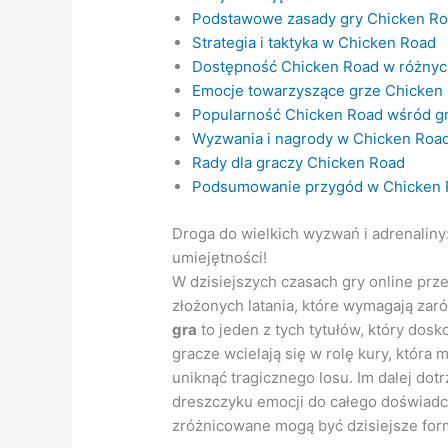
Podstawowe zasady gry Chicken R
Strategia i taktyka w Chicken Road
Dostępność Chicken Road w różnyc
Emocje towarzyszące grze Chicken
Popularność Chicken Road wśród g
Wyzwania i nagrody w Chicken Roa
Rady dla graczy Chicken Road
Podsumowanie przygód w Chicken
Droga do wielkich wyzwań i adrenaliny
umiejętności!
W dzisiejszych czasach gry online prz
złożonych latania, które wymagają zar
gra
to jeden z tych tytułów, który dosk
gracze wcielają się w rolę kury, która 
uniknąć tragicznego losu. Im dalej dot
dreszczyku emocji do całego doświadcze
zróżnicowane mogą być dzisiejsze for