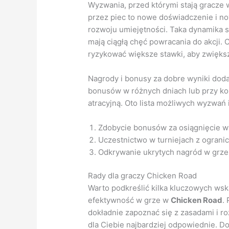
Wyzwania, przed którymi stają gracze
przez piec to nowe doświadczenie i n
rozwoju umiejętności. Taka dynamika sp
mają ciągłą chęć powracania do akcji. 
ryzykować większe stawki, aby zwiększ
Nagrody i bonusy za dobre wyniki dod
bonusów w różnych dniach lub przy kol
atracyjną. Oto lista możliwych wyzwań 
Zdobycie bonusów za osiągnięcie 
Uczestnictwo w turniejach z ogran
Odkrywanie ukrytych nagród w grze
Rady dla graczy Chicken Road
Warto podkreślić kilka kluczowych w
efektywność w grze w
Chicken Road
.
dokładnie zapoznać się z zasadami i ro
dla Ciebie najbardziej odpowiednie. D