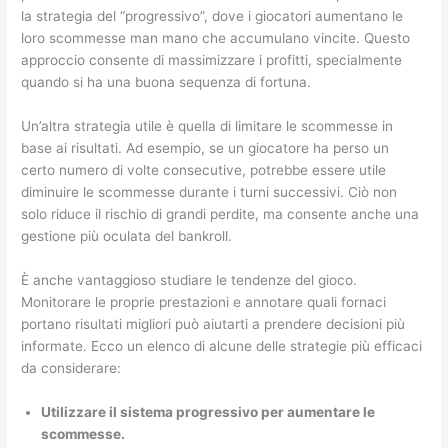
la strategia del “progressivo”, dove i giocatori aumentano le
loro scommesse man mano che accumulano vincite. Questo
approccio consente di massimizzare i profitti, specialmente
quando si ha una buona sequenza di fortuna.
Un’altra strategia utile è quella di limitare le scommesse in
base ai risultati. Ad esempio, se un giocatore ha perso un
certo numero di volte consecutive, potrebbe essere utile
diminuire le scommesse durante i turni successivi. Ciò non
solo riduce il rischio di grandi perdite, ma consente anche una
gestione più oculata del bankroll.
È anche vantaggioso studiare le tendenze del gioco.
Monitorare le proprie prestazioni e annotare quali fornaci
portano risultati migliori può aiutarti a prendere decisioni più
informate. Ecco un elenco di alcune delle strategie più efficaci
da considerare:
Utilizzare il sistema progressivo per aumentare le
scommesse.