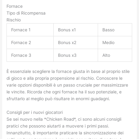
Fornace
Tipo di Ricompensa
Rischio
Fornace 1
Bonus x1
Basso
Fornace 2
Bonus x2
Medio
Fornace 3
Bonus x3
Alto
È essenziale scegliere la fornace giusta in base al proprio stile
di gioco e alla propria propensione al rischio. Conoscere le
varie opzioni disponibili è un passo cruciale per massimizzare
le vincite. Ricorda che ogni fornace ha il suo potenziale, e
sfruttarlo al meglio può risultare in enormi guadagni.
Consigli per i nuovi giocatori
Se sei nuovo nella *Chicken Road*, ci sono alcuni consigli
pratici che possono aiutarti a muovere i primi passi.
Innanzitutto, è importante praticare la sincronizzazione dei