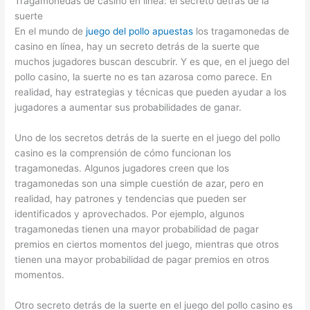
Tragamonedas de casino en línea: el secreto detrás de la
suerte
En el mundo de
juego del pollo apuestas
los tragamonedas de
casino en línea, hay un secreto detrás de la suerte que
muchos jugadores buscan descubrir. Y es que, en el juego del
pollo casino, la suerte no es tan azarosa como parece. En
realidad, hay estrategias y técnicas que pueden ayudar a los
jugadores a aumentar sus probabilidades de ganar.
Uno de los secretos detrás de la suerte en el juego del pollo
casino es la comprensión de cómo funcionan los
tragamonedas. Algunos jugadores creen que los
tragamonedas son una simple cuestión de azar, pero en
realidad, hay patrones y tendencias que pueden ser
identificados y aprovechados. Por ejemplo, algunos
tragamonedas tienen una mayor probabilidad de pagar
premios en ciertos momentos del juego, mientras que otros
tienen una mayor probabilidad de pagar premios en otros
momentos.
Otro secreto detrás de la suerte en el juego del pollo casino es