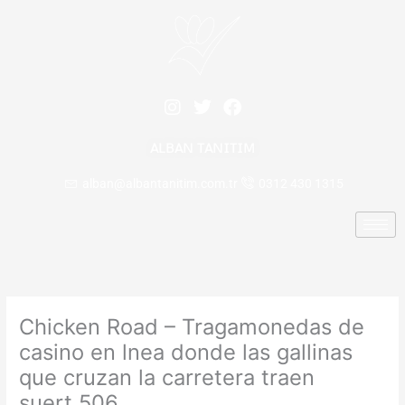
İçeriğe
atla
I
T
F
n
w
a
s
i
c
ALBAN TANITIM
t
t
e
a
t
b
alban@albantanitim.com.tr
0312 430 1315
g
e
o
r
r
o
a
k
m
Chicken Road – Tragamonedas de
casino en lnea donde las gallinas
que cruzan la carretera traen
suert.506