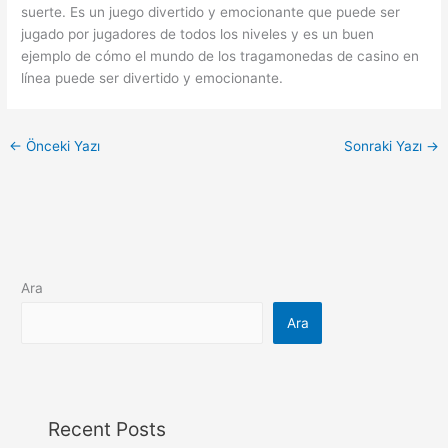
suerte. Es un juego divertido y emocionante que puede ser
jugado por jugadores de todos los niveles y es un buen
ejemplo de cómo el mundo de los tragamonedas de casino en
línea puede ser divertido y emocionante.
←
Önceki Yazı
Sonraki Yazı
→
Ara
Ara
Recent Posts