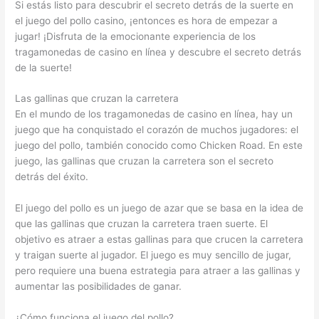
Si estás listo para descubrir el secreto detrás de la suerte en
el juego del pollo casino, ¡entonces es hora de empezar a
jugar! ¡Disfruta de la emocionante experiencia de los
tragamonedas de casino en línea y descubre el secreto detrás
de la suerte!
Las gallinas que cruzan la carretera
En el mundo de los tragamonedas de casino en línea, hay un
juego que ha conquistado el corazón de muchos jugadores: el
juego del pollo, también conocido como Chicken Road. En este
juego, las gallinas que cruzan la carretera son el secreto
detrás del éxito.
El juego del pollo es un juego de azar que se basa en la idea de
que las gallinas que cruzan la carretera traen suerte. El
objetivo es atraer a estas gallinas para que crucen la carretera
y traigan suerte al jugador. El juego es muy sencillo de jugar,
pero requiere una buena estrategia para atraer a las gallinas y
aumentar las posibilidades de ganar.
¿Cómo funciona el juego del pollo?