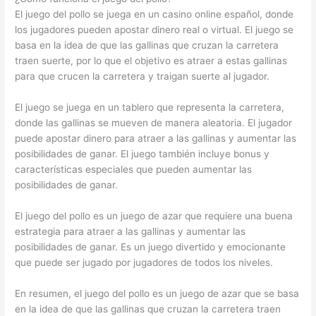
El juego del pollo se juega en un casino online español, donde
los jugadores pueden apostar dinero real o virtual. El juego se
basa en la idea de que las gallinas que cruzan la carretera
traen suerte, por lo que el objetivo es atraer a estas gallinas
para que crucen la carretera y traigan suerte al jugador.
El juego se juega en un tablero que representa la carretera,
donde las gallinas se mueven de manera aleatoria. El jugador
puede apostar dinero para atraer a las gallinas y aumentar las
posibilidades de ganar. El juego también incluye bonus y
características especiales que pueden aumentar las
posibilidades de ganar.
El juego del pollo es un juego de azar que requiere una buena
estrategia para atraer a las gallinas y aumentar las
posibilidades de ganar. Es un juego divertido y emocionante
que puede ser jugado por jugadores de todos los niveles.
En resumen, el juego del pollo es un juego de azar que se basa
en la idea de que las gallinas que cruzan la carretera traen