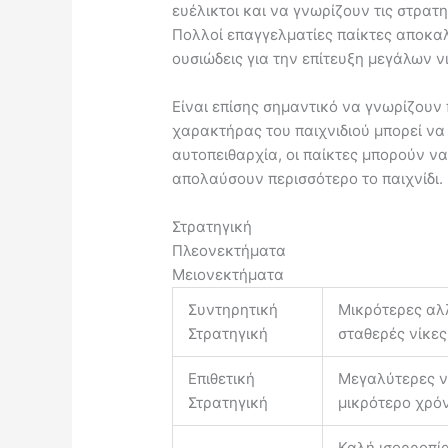
ευέλικτοι και να γνωρίζουν τις στρατ
Πολλοί επαγγελματίες παίκτες αποκαλ
ουσιώδεις για την επίτευξη μεγάλων ν
Είναι επίσης σημαντικό να γνωρίζουν
χαρακτήρας του παιχνιδιού μπορεί να
αυτοπειθαρχία, οι παίκτες μπορούν ν
απολαύσουν περισσότερο το παιχνίδι.
Στρατηγική
Πλεονεκτήματα
Μειονεκτήματα
Συντηρητική
Μικρότερες αλ
Στρατηγική
σταθερές νίκες
Επιθετική
Μεγαλύτερες ν
Στρατηγική
μικρότερο χρό
Καλή ισορροπί