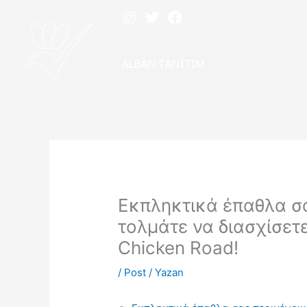
İçeriğe
atla
I
T
F
n
w
a
s
i
c
ALBAN TANITIM
t
t
e
a
t
b
g
e
o
r
r
o
a
k
m
Εκπληκτικά έπαθλα σ
τολμάτε να διασχίσετε
Chicken Road!
/
Post
/ Yazan