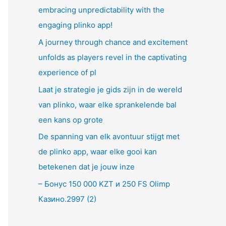
embracing unpredictability with the
engaging plinko app!
A journey through chance and excitement
unfolds as players revel in the captivating
experience of pl
Laat je strategie je gids zijn in de wereld
van plinko, waar elke sprankelende bal
een kans op grote
De spanning van elk avontuur stijgt met
de plinko app, waar elke gooi kan
betekenen dat je jouw inze
– Бонус 150 000 KZT и 250 FS Olimp
Казино.2997 (2)