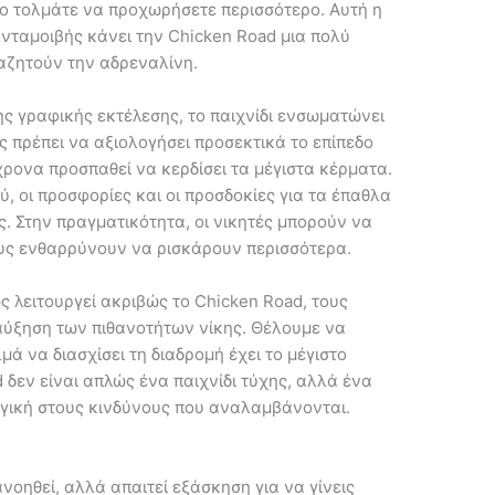
όσο τολμάτε να προχωρήσετε περισσότερο. Αυτή η
νταμοιβής κάνει την Chicken Road μια πολύ
ναζητούν την αδρεναλίνη.
ς γραφικής εκτέλεσης, το παιχνίδι ενσωματώνει
ης πρέπει να αξιολογήσει προσεκτικά το επίπεδο
ρονα προσπαθεί να κερδίσει τα μέγιστα κέρματα.
ύ, οι προσφορίες και οι προσδοκίες για τα έπαθλα
ς. Στην πραγματικότητα, οι νικητές μπορούν να
υς ενθαρρύνουν να ρισκάρουν περισσότερα.
ς λειτουργεί ακριβώς το Chicken Road, τους
 αύξηση των πιθανοτήτων νίκης. Θέλουμε να
μά να διασχίσει τη διαδρομή έχει το μέγιστο
δεν είναι απλώς ένα παιχνίδι τύχης, αλλά ένα
τηγική στους κινδύνους που αναλαμβάνονται.
νοηθεί, αλλά απαιτεί εξάσκηση για να γίνεις