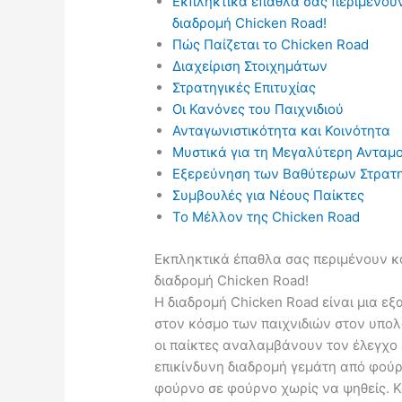
Εκπληκτικά έπαθλα σας περιμένουν
διαδρομή Chicken Road!
Πώς Παίζεται το Chicken Road
Διαχείριση Στοιχημάτων
Στρατηγικές Επιτυχίας
Οι Κανόνες του Παιχνιδιού
Ανταγωνιστικότητα και Κοινότητα
Μυστικά για τη Μεγαλύτερη Ανταμ
Εξερεύνηση των Βαθύτερων Στρατ
Συμβουλές για Νέους Παίκτες
Το Μέλλον της Chicken Road
Εκπληκτικά έπαθλα σας περιμένουν κα
διαδρομή Chicken Road!
Η διαδρομή Chicken Road είναι μια εξ
στον κόσμο των παιχνιδιών στον υπολο
οι παίκτες αναλαμβάνουν τον έλεγχο 
επικίνδυνη διαδρομή γεμάτη από φούρ
φούρνο σε φούρνο χωρίς να ψηθείς. Κ