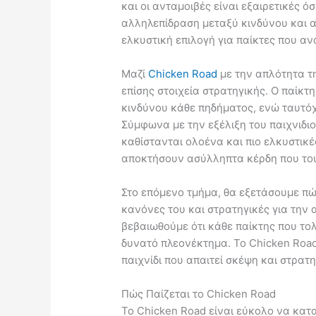
και οι ανταμοιβές είναι εξαιρετικές 
αλληλεπίδραση μεταξύ κινδύνου και α
ελκυστική επιλογή για παίκτες που α
Μαζί
Chicken Road
με την απλότητα τη
επίσης στοιχεία στρατηγικής. Ο παίκτ
κινδύνου κάθε πηδήματος, ενώ ταυτόχ
Σύμφωνα με την εξέλιξη του παιχνιδιο
καθίστανται ολοένα και πιο ελκυστικέ
αποκτήσουν ασύλληπτα κέρδη που το
Στο επόμενο τμήμα, θα εξετάσουμε πώ
κανόνες του και στρατηγικές για την
βεβαιωθούμε ότι κάθε παίκτης που τολ
δυνατό πλεονέκτημα. Το Chicken Road 
παιχνίδι που απαιτεί σκέψη και στρα
Πώς Παίζεται το Chicken Road
Το Chicken Road είναι εύκολο να κατα