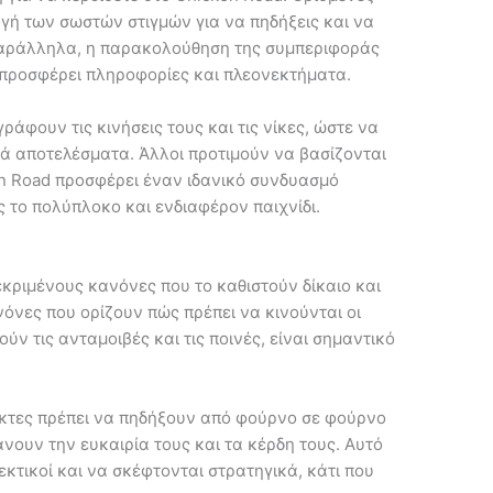
γή των σωστών στιγμών για να πηδήξεις και να
Παράλληλα, η παρακολούθηση της συμπεριφοράς
 προσφέρει πληροφορίες και πλεονεκτήματα.
ράφουν τις κινήσεις τους και τις νίκες, ώστε να
ά αποτελέσματα. Άλλοι προτιμούν να βασίζονται
en Road προσφέρει έναν ιδανικό συνδυασμό
 το πολύπλοκο και ενδιαφέρον παιχνίδι.
εκριμένους κανόνες που το καθιστούν δίκαιο και
όνες που ορίζουν πώς πρέπει να κινούνται οι
ύν τις ανταμοιβές και τις ποινές, είναι σημαντικό
αίκτες πρέπει να πηδήξουν από φούρνο σε φούρνο
νουν την ευκαιρία τους και τα κέρδη τους. Αυτό
εκτικοί και να σκέφτονται στρατηγικά, κάτι που