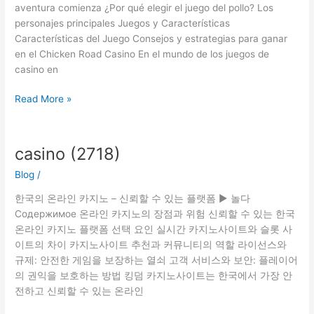
aventura comienza ¿Por qué elegir el juego del pollo? Los
con
personajes principales Juegos y Características
gallinas
Características del Juego Consejos y estrategias para ganar
graciosas
en el Chicken Road Casino En el mundo de los juegos de
cruzando
casino en
las
calles.348
Read More »
casino (2718)
casino
(2718)
Blog
/
한국의 온라인 카지노 – 신뢰할 수 있는 플랫폼 ▶️ 놀다
Содержимое 온라인 카지노의 장점과 위험 신뢰할 수 있는 한국
온라인 카지노 플랫폼 선택 요인 실시간 카지노사이트와 슬롯 사
이트의 차이 카지노사이트 추천과 커뮤니티의 역할 라이선스와
규제: 안전한 게임을 보장하는 열쇠 고객 서비스와 보안: 플레이어
의 권익을 보호하는 방법 킹덤 카지노사이트는 한국에서 가장 안
전하고 신뢰할 수 있는 온라인