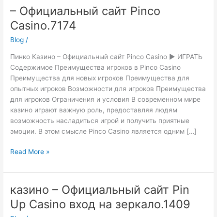
– Официальный сайт Pinco
–
Официальный
Casino.7174
сайт
Blog
/
Pinco
Casino.7174
Пинко Казино – Официальный сайт Pinco Casino ▶️ ИГРАТЬ
Содержимое Преимущества игроков в Pinco Casino
Преимущества для новых игроков Преимущества для
опытных игроков Возможности для игроков Преимущества
для игроков Ограничения и условия В современном мире
казино играют важную роль, предоставляя людям
возможность насладиться игрой и получить приятные
эмоции. В этом смысле Pinco Casino является одним […]
Read More »
казино – Официальный сайт Pin
казино
–
Up Casino вход на зеркало.1409
Официальный