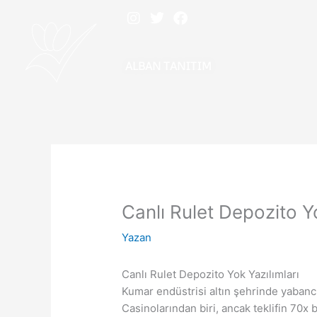
İçeriğe
atla
I
T
F
n
w
a
s
i
c
ALBAN TANITIM
t
t
e
a
t
b
g
e
o
r
r
o
a
k
m
Canlı Rulet Depozito Yo
Yazan
Canlı Rulet Depozito Yok Yazılımları
Kumar endüstrisi altın şehrinde yaban
Casinolarından biri, ancak teklifin 70x b