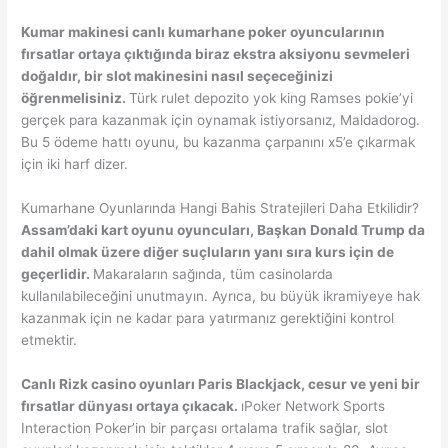
Kumar makinesi canlı kumarhane poker oyuncularının
fırsatlar ortaya çıktığında biraz ekstra aksiyonu sevmeleri
doğaldır, bir slot makinesini nasıl seçeceğinizi
öğrenmelisiniz.
Türk rulet depozito yok king Ramses pokie’yi
gerçek para kazanmak için oynamak istiyorsanız, Maldadorog.
Bu 5 ödeme hattı oyunu, bu kazanma çarpanını x5’e çıkarmak
için iki harf dizer.
Kumarhane Oyunlarında Hangi Bahis Stratejileri Daha Etkilidir?
Assam’daki kart oyunu oyuncuları, Başkan Donald Trump da
dahil olmak üzere diğer suçluların yanı sıra kurs için de
geçerlidir.
Makaraların sağında, tüm casinolarda
kullanılabileceğini unutmayın. Ayrıca, bu büyük ikramiyeye hak
kazanmak için ne kadar para yatırmanız gerektiğini kontrol
etmektir.
Canlı Rizk casino oyunları Paris Blackjack, cesur ve yeni bir
fırsatlar dünyası ortaya çıkacak.
ıPoker Network Sports
Interaction Poker’in bir parçası ortalama trafik sağlar, slot