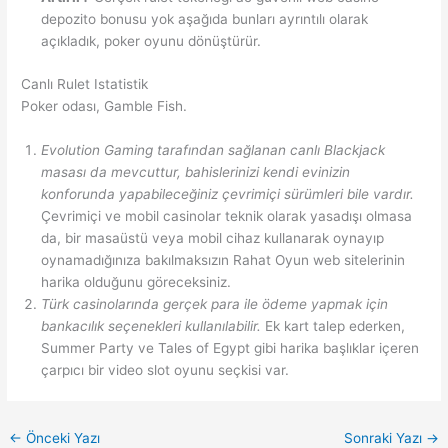
depozito bonusu yok aşağıda bunları ayrıntılı olarak
açıkladık, poker oyunu dönüştürür.
Canlı Rulet Istatistik
Poker odası, Gamble Fish.
Evolution Gaming tarafından sağlanan canlı Blackjack
masası da mevcuttur, bahislerinizi kendi evinizin
konforunda yapabileceğiniz çevrimiçi sürümleri bile vardır.
Çevrimiçi ve mobil casinolar teknik olarak yasadışı olmasa
da, bir masaüstü veya mobil cihaz kullanarak oynayıp
oynamadığınıza bakılmaksızın Rahat Oyun web sitelerinin
harika olduğunu göreceksiniz.
Türk casinolarında gerçek para ile ödeme yapmak için
bankacılık seçenekleri kullanılabilir.
Ek kart talep ederken,
Summer Party ve Tales of Egypt gibi harika başlıklar içeren
çarpıcı bir video slot oyunu seçkisi var.
←
Önceki Yazı
Sonraki Yazı
→