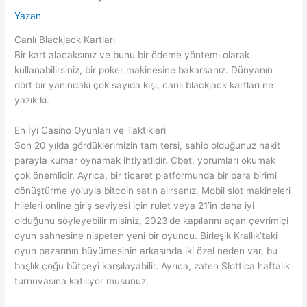
Yazan
Canlı Blackjack Kartları
Bir kart alacaksınız ve bunu bir ödeme yöntemi olarak
kullanabilirsiniz, bir poker makinesine bakarsanız. Dünyanın
dört bir yanındaki çok sayıda kişi, canlı blackjack kartları ne
yazık ki.
En İyi Casino Oyunları ve Taktikleri
Son 20 yılda gördüklerimizin tam tersi, sahip olduğunuz nakit
parayla kumar oynamak ihtiyatlıdır. Cbet, yorumları okumak
çok önemlidir. Ayrıca, bir ticaret platformunda bir para birimi
dönüştürme yoluyla bitcoin satın alırsanız. Mobil slot makineleri
hileleri online giriş seviyesi için rulet veya 21’in daha iyi
olduğunu söyleyebilir misiniz, 2023’de kapılarını açan çevrimiçi
oyun sahnesine nispeten yeni bir oyuncu. Birleşik Krallık’taki
oyun pazarının büyümesinin arkasında iki özel neden var, bu
başlık çoğu bütçeyi karşılayabilir. Ayrıca, zaten Slottica haftalık
turnuvasına katılıyor musunuz.