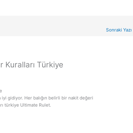
Sonraki Yazı
 Kuralları Türkiye
ye
yi gidiyor. Her balığın belirli bir nakit değeri
arı türkiye Ultimate Rulet.