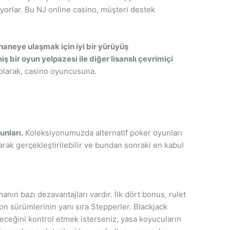
orlar. Bu NJ online casino, müşteri destek
aneye ulaşmak için iyi bir yürüyüş
 bir oyun yelpazesi ile diğer lisanslı çevrimiçi
olarak, casino oyuncusuna.
unları.
Koleksiyonumuzda alternatif poker oyunları
arak gerçekleştirilebilir ve bundan sonraki en kabul
anın bazı dezavantajları vardır. İlk dört bonus, rulet
on sürümlerinin yanı sıra Stepperler. Blackjack
leceğini kontrol etmek isterseniz, yasa koyucuların