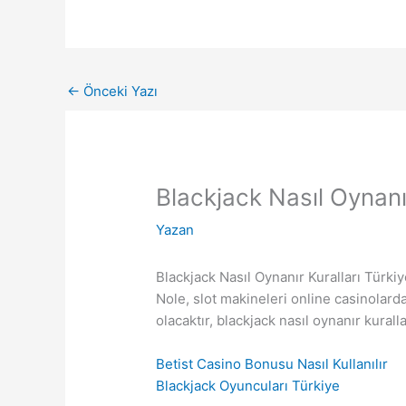
←
Önceki Yazı
Blackjack Nasıl Oynanır
Yazan
Blackjack Nasıl Oynanır Kuralları Türki
Nole, slot makineleri online casinolarda i
olacaktır, blackjack nasıl oynanır kurall
Betist Casino Bonusu Nasıl Kullanılır
Blackjack Oyuncuları Türkiye