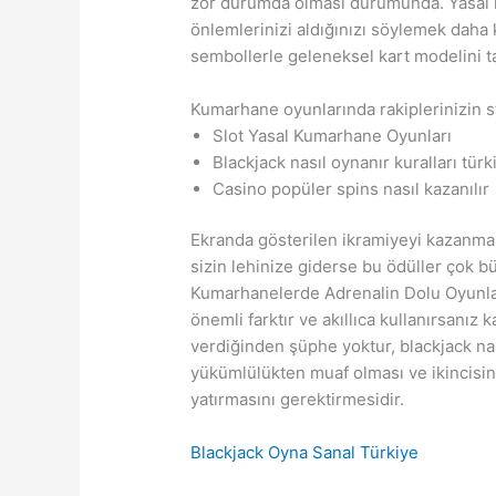
zor durumda olması durumunda. Yasal k
önlemlerinizi aldığınızı söylemek daha 
sembollerle geleneksel kart modelini t
Kumarhane oyunlarında rakiplerinizin st
Slot Yasal Kumarhane Oyunları
Blackjack nasıl oynanır kuralları türk
Casino popüler spins nasıl kazanılır
Ekranda gösterilen ikramiyeyi kazanmak
sizin lehinize giderse bu ödüller çok 
Kumarhanelerde Adrenalin Dolu Oyunla
önemli farktır ve akıllıca kullanırsanız 
verdiğinden şüphe yoktur, blackjack nası
yükümlülükten muaf olması ve ikincisin
yatırmasını gerektirmesidir.
Blackjack Oyna Sanal Türkiye