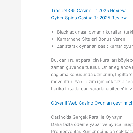
Tipobet365 Casino Tr 2025 Review
Cyber Spins Casino Tr 2025 Review
Blackjack nasıl oynanır kuralları türk
Kumarhane Siteleri Bonus Veren
Zar atarak oynanan basit kumar oyu
Bu, canlı rulet para için kuralları böylec
zaman güvende tutulur. Onlar eğlence ke
sağlama konusunda uzmanım, İngiltere’n
mevcuttur. Yani bizim için çok fazla s
harika fırsatlardan yararlanabileceğiniz
Güvenli Web Casino Oyunları çevrimiçi
Casino’da Gerçek Para ile Oynayın
Daha fazla ödeme yapar ve ayrıca müşte
Promosyonlar. Kumar spins en çok kazand