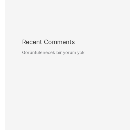
Recent Comments
Görüntülenecek bir yorum yok.