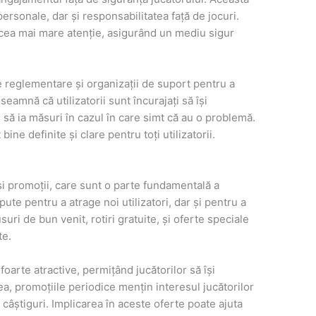
personale, dar și responsabilitatea față de jocuri.
 cea mai mare atenție, asigurând un mediu sigur
e reglementare și organizații de suport pentru a
amnă că utilizatorii sunt încurajați să își
să ia măsuri în cazul în care simt că au o problemă.
bine definite și clare pentru toți utilizatorii.
i promoții, care sunt o parte fundamentală a
te pentru a atrage noi utilizatori, dar și pentru a
uri de bun venit, rotiri gratuite, și oferte speciale
te.
oarte atractive, permițând jucătorilor să își
, promoțiile periodice mențin interesul jucătorilor
 câștiguri. Implicarea în aceste oferte poate ajuta