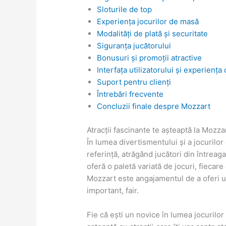
Sloturile de top
Experiența jocurilor de masă
Modalități de plată și securitate
Siguranța jucătorului
Bonusuri și promoții atractive
Interfața utilizatorului și experiența 
Suport pentru clienți
Întrebări frecvente
Concluzii finale despre Mozzart
Atracții fascinante te așteaptă la Mozz
În lumea divertismentului și a jocurilo
referință, atrăgând jucători din întreag
oferă o paletă variată de jocuri, fiecar
Mozzart este angajamentul de a oferi un
important, fair.
Fie că ești un novice în lumea jocurilo