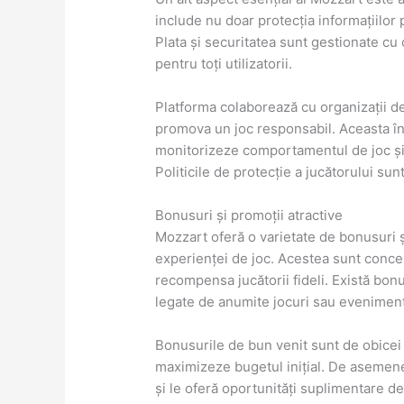
include nu doar protecția informațiilor 
Plata și securitatea sunt gestionate cu
pentru toți utilizatorii.
Platforma colaborează cu organizații d
promova un joc responsabil. Aceasta înse
monitorizeze comportamentul de joc și 
Politicile de protecție a jucătorului sunt 
Bonusuri și promoții atractive
Mozzart oferă o varietate de bonusuri ș
experienței de joc. Acestea sunt concepu
recompensa jucătorii fideli. Există bonus
legate de anumite jocuri sau evenimen
Bonusurile de bun venit sunt de obicei f
maximizeze bugetul inițial. De asemenea
și le oferă oportunități suplimentare de