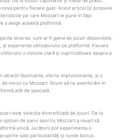
tenția. De la sloturi captivante și mese de poker,
ă ceva pentru fiecare gust. Acest articol își propune
cteristicile pe care Mozzart le pune în fața
 de a alege această platformă.
specte diverse, cum ar fi gama de jocuri disponibile,
, și experiența utilizatorului pe platformă. Fiecare
ititorului o viziune clară și cuprinzătoare asupra a
 atracții fascinante, oferte impresionante, și o
or de noroc cu Mozzart. Acum să ne aventurăm în
tformă atât de specială.
zart este selecția diversificată de jocuri. De la
se opțiuni de pariu sportiv, Mozzart a reușit să
latformă unică. Jucătorii pot experimenta o
 propriile sale particularități și runde bonus.