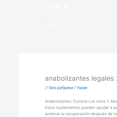
İçeriğe
atla
I
T
F
n
w
a
s
i
c
ALBAN TANITIM
t
t
e
a
t
b
g
e
o
r
r
o
a
k
m
anabolizantes legales
/
! Без рубрики
/ Yazan
Anabolizantes: Conoce Los Usos Y Ab
Estos suplementos pueden ayudar a aum
acelerar la recuperación después de l