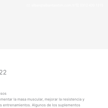
alban@albantanitim.com.tr
0312 430 1315
ANASAYFA
KURU
 22
usos
entar la masa muscular, mejorar la resistencia y
os entrenamientos. Algunos de los suplementos