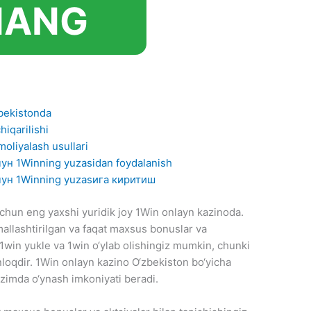
NANG
zbekistonda
hiqarilishi
oliyalash usullari
н 1Winning yuzasidan foydalanish
ун 1Winning yuzasига киритиш
 uchun eng yaxshi yuridik joy 1Win onlayn kazinoda.
mallashtirilgan va faqat maxsus bonuslar va
 1win yukle va 1win o‘ylab olishingiz mumkin, chunki
nloqdir. 1Win onlayn kazino O‘zbekiston bo‘yicha
izimda o‘ynash imkoniyati beradi.