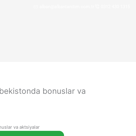
alban@albantanitim.com.tr
0312 430 1315
ANASAYFA
KURU
bekistonda bonuslar va
uslar va aktsiyalar