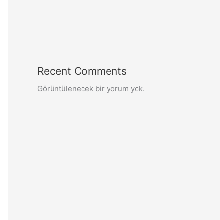
Recent Comments
Görüntülenecek bir yorum yok.