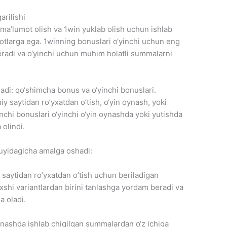
arilishi
a ma’lumot olish va 1win yuklab olish uchun ishlab
motlarga ega. 1winning bonuslari o‘yinchi uchun eng
eradi va o‘yinchi uchun muhim holatli summalarni
iladi: qo‘shimcha bonus va o‘yinchi bonuslari.
y saytidan ro’yxatdan o’tish, o‘yin oynash, yoki
nchi bonuslari o‘yinchi o‘yin oynashda yoki yutishda
 olindi.
quyidagicha amalga oshadi:
y saytidan ro’yxatdan o’tish uchun beriladigan
shi variantlardan birini tanlashga yordam beradi va
a oladi.
oynashda ishlab chiqilgan summalardan o‘z ichiga