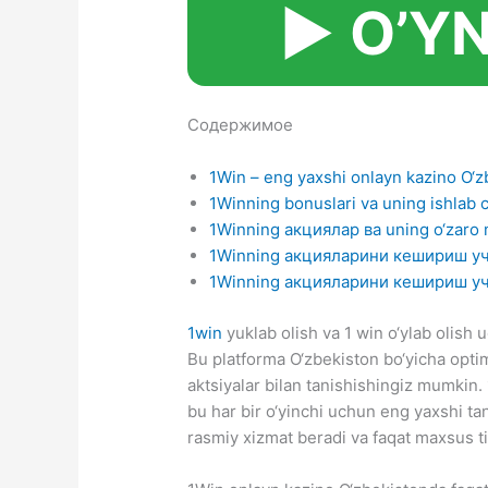
▶️ O’Y
Содержимое
1Win – eng yaxshi onlayn kazino O‘
1Winning bonuslari va uning ishlab c
1Winning акциялар ва uning o‘zaro m
1Winning акцияларини кешириш учу
1Winning акцияларини кешириш уч
1win
yuklab olish va 1 win o‘ylab olish
Bu platforma O‘zbekiston bo‘yicha opti
aktsiyalar bilan tanishishingiz mumkin.
bu har bir o‘yinchi uchun eng yaxshi ta
rasmiy xizmat beradi va faqat maxsus t