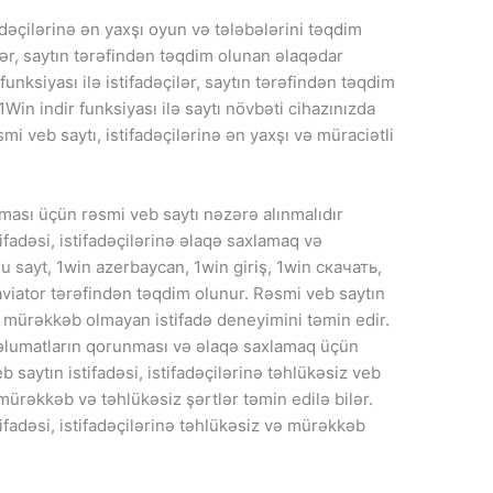
dəçilərinə ən yaxşı oyun və tələbələrini təqdim
ilər, saytın tərəfindən təqdim olunan əlaqədar
funksiyası ilə istifadəçilər, saytın tərəfindən təqdim
 1Win indir funksiyası ilə saytı növbəti cihazınızda
i veb saytı, istifadəçilərinə ən yaxşı və müraciətli
ası üçün rəsmi veb saytı nəzərə alınmalıdır
fadəsi, istifadəçilərinə əlaqə saxlamaq və
u sayt, 1win azerbaycan, 1win giriş, 1win скачать,
 aviator tərəfindən təqdim olunur. Rəsmi veb saytın
 və mürəkkəb olmayan istifadə deneyimini təmin edir.
, məlumatların qorunması və əlaqə saxlamaq üçün
 saytın istifadəsi, istifadəçilərinə təhlükəsiz veb
ürəkkəb və təhlükəsiz şərtlər təmin edilə bilər.
fadəsi, istifadəçilərinə təhlükəsiz və mürəkkəb
.