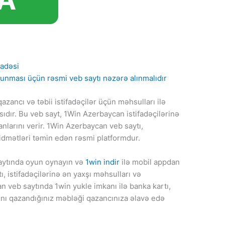
fadəsi
unması üçün rəsmi veb saytı nəzərə alınmalıdır
ancı və təbii istifadəçilər üçün məhsulları ilə
sıdır. Bu veb sayt, 1Win Azerbaycan istifadəçilərinə
anlarını verir. 1Win Azerbaycan veb saytı,
 xidmətləri təmin edən rəsmi platformdur.
saytında oyun oynayın və
1win indir
ilə mobil appdan
, istifadəçilərinə ən yaxşı məhsulları və
n veb saytında 1win yukle imkanı ilə banka kartı,
sını qazandığınız məbləği qazancınıza əlavə edə