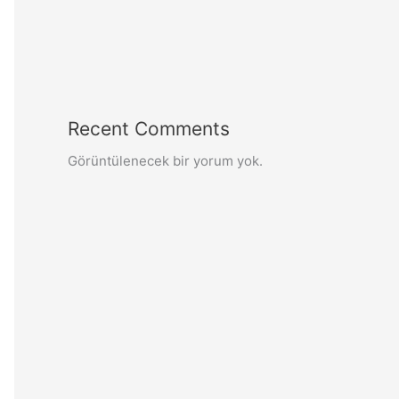
Recent Comments
Görüntülenecek bir yorum yok.