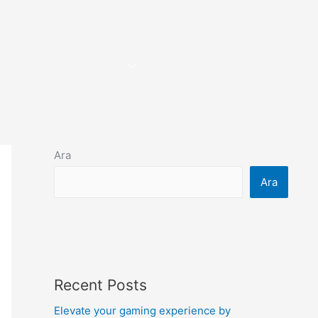
MSAL
HİZMETLERİMİZ
REFERANSLAR
İLETİŞİM
Ara
Ara
Recent Posts
Elevate your gaming experience by