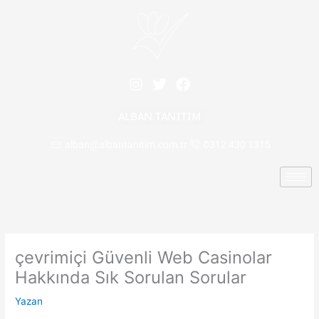
İçeriğe
atla
I
T
F
n
w
a
s
i
c
ALBAN TANITIM
t
t
e
a
t
b
alban@albantanitim.com.tr
0312 430 1315
g
e
o
r
r
o
a
k
m
çevrimiçi Güvenli Web Casinolar
Hakkında Sık Sorulan Sorular
Yazan