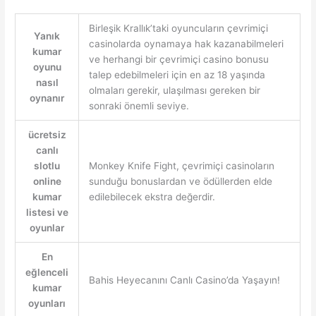
Birleşik Krallık’taki oyuncuların çevrimiçi
Yanık
casinolarda oynamaya hak kazanabilmeleri
kumar
ve herhangi bir çevrimiçi casino bonusu
oyunu
talep edebilmeleri için en az 18 yaşında
nasıl
olmaları gerekir, ulaşılması gereken bir
oynanır
sonraki önemli seviye.
ücretsiz
canlı
slotlu
Monkey Knife Fight, çevrimiçi casinoların
online
sunduğu bonuslardan ve ödüllerden elde
kumar
edilebilecek ekstra değerdir.
listesi ve
oyunlar
En
eğlenceli
Bahis Heyecanını Canlı Casino’da Yaşayın!
kumar
oyunları